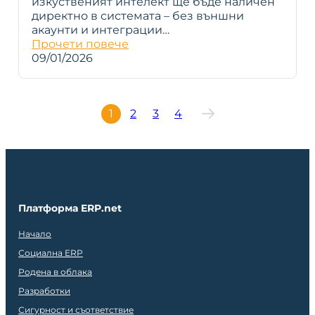
изкуственият интелект ще бъде наличен
директно в системата – без външни
акаунти и интеграции…
Прочети повече
09/01/2026
1
2
3
4
Платформа ERP.net
Начало
Социална ERP
Родена в облака
Разработки
Сигурност и съответствие