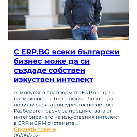
С ERP.BG всеки български
бизнес може да си
създаде собствен
изкуствен интелект
AI модулът в платформата ERP.net дава
възможност на българският бизнес да
повиши своята конкурентоспособност.
Разберете повече за предимствата от
интегрирането на изкуствения интелект
в ERP и CRM системите….
Прочети повече
06/06/2024