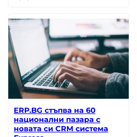
ERP.BG стъпва на 60
национални пазара с
новата си CRM система