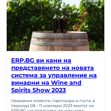
ERP.BG ви кани на
представянето на новата
система за управление на
винарни на Wine and
Spirits Show 2023
Уважаеми клиенти, партньори и гости, в
периода 08 – 11 ноември 2023 екипът на
ERP.BG ще представи изцяло ново