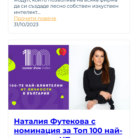
да си създаде лесно собствен изкуствен
интелект…
Прочети повече
31/10/2023
Наталия Футекова с
номинация за Топ 100 най-