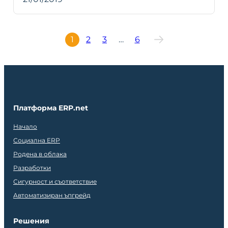
1
2
3
…
6
Платформа ERP.net
Начало
Социална ERP
Родена в облака
Разработки
Сигурност и съответствие
Автоматизиран ъпгрейд
Решения