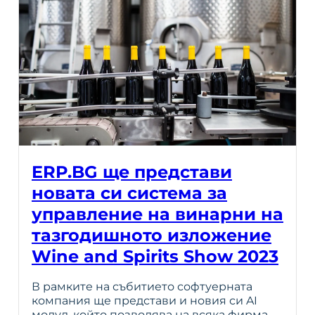
ERP.BG ще представи
новата си система за
управление на винарни на
тазгодишното изложение
Wine and Spirits Show 2023
В рамките на събитието софтуерната
компания ще представи и новия си AI
модул, който позволява на всяка фирма