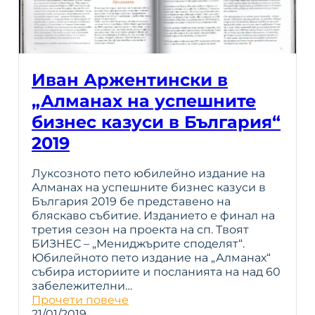
Иван Аржентински в
„Алманах на успешните
бизнес казуси в България“
2019
Луксозното пето юбилейно издание на
Алманах на успешните бизнес казуси в
България 2019 бе представено на
бляскаво събитие. Изданието е финал на
третия сезон на проекта на сп. Твоят
БИЗНЕС – „Мениджърите споделят“.
Юбилейното пето издание на „Алманах“
събира историите и посланията на над 60
забележителни…
Прочети повече
21/01/2019