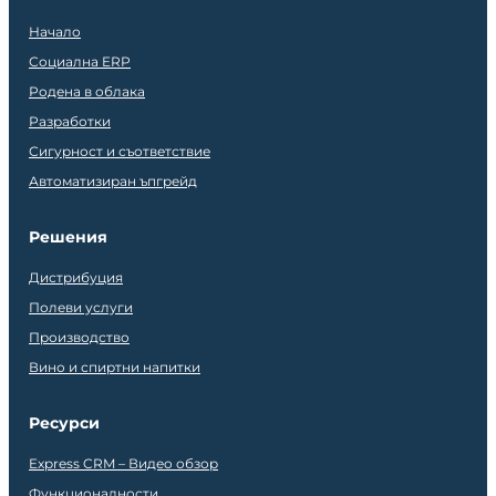
Начало
Социална ERP
Родена в облака
Разработки
Сигурност и съответствие
Автоматизиран ъпгрейд
Решения
Дистрибуция
Полеви услуги
Производство
Вино и спиртни напитки
Ресурси
Express CRM – Видео обзор
Функционалности