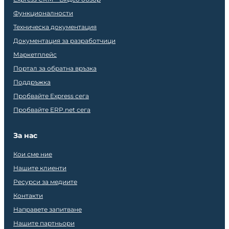
Функционалности
Техническа документация
Документация за разработчици
Маркетплейс
Портал за обратна връзка
Поддръжка
Пробвайте Express сега
Пробвайте ERP.net сега
За нас
Кои сме ние
Нашите клиенти
Ресурси за медиите
Контакти
Направете запитване
Нашите партньори