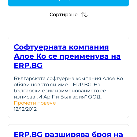
h
Сортиране
Софтуерната компания
Алое Ко се преименува на
ERP.BG
Българската софтуерна компания Алое Ко
обяви новото си име – ERP.BG. На
български език наименованието се
изписва „И Ар Пи България“ ООД.
Прочети повече
12/12/2012
ERP.BG разширява броя на