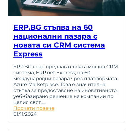
ERP.BG стъпва на 60
национални пазара с
новата си CRM система
Express
ERP.BG вече предлага своята мощна CRM
система, ERP.net Express, на 60
международни пазара чрез платформата
Azure Marketplace. Това е значителна
стъпка за предоставяне на иновативното,
уеб-базирано решение на компании по
целия свят…..
Прочети повече
01/11/2024