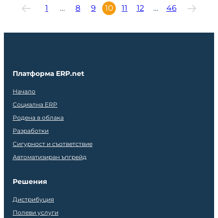
1
…
8
9
10
11
12
…
46
Платформа ERP.net
Начало
Социална ERP
Родена в облака
Разработки
Сигурност и съответствие
Автоматизиран ъпгрейд
Решения
Дистрибуция
Полеви услуги