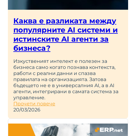
Каква е разликата между
популярните AI системи и
истинските AI агенти за
бизнеса?
Изкуственият интелект е полезен за
бизнеса само когато познава контекста,
работи с реални данни и спазва
правилата на организацията. Затова
бъдещето не е в универсалния AI, а в AI
агенти, интегрирани в самата система за
управление.
Прочети повече
20/03/2026