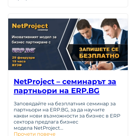
NetProject – семинарът за
партньори на ERP.BG
Заповядайте на безплатния семинар за
партньори на ERP.BG, за да научите
какви нови възможности за бизнес в ERP
сектора предлага бизнес
модела NetProject…
Прочети повече