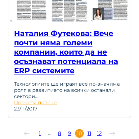
Наталия Футекова: Вече
почти няма големи
компании, които да не
осъзнават потенциала на
ERP системите
Технологиите ще играят все по-значима
роля в развитието на всички останали
сектори…
Прочети повече
23/11/2017
1
…
8
9
10
11
12