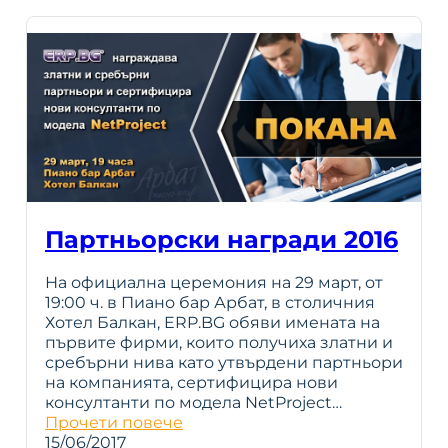
Партньорски награди 2016
На официална церемония на 29 март, от
19:00 ч. в Пиано бар Арбат, в столичния
Хотел Балкан, ERP.BG обяви имената на
първите фирми, които получиха златни и
сребърни нива като утвърдени партньори
на компанията, сертифицира нови
консултанти по модела NetProject…
Прочети повече
15/06/2017