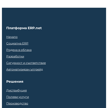
Платформа ERP.net
Начало
Социална ERP
Родена в облака
Разработки
Сигурност и съответствие
Автоматизиран ъпгрейд
Решения
Дистрибуция
Полеви услуги
Производство