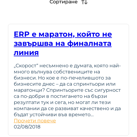
Сортиране
ERP е маратон, който не
завършва на финалната
линия
„Скорост“ несъмнено е думата, която най-
много вълнува собствениците на
бизнеси. Но кое е по-печелившото за
бизнесите днес – да са спринтьори или
маратонци? Спринтьорите със сигурност
са по-добри в постигането на бързи
резултати тук и сега, но могат ли тези
компании да се развиват качествено и да
бъдат устойчиви във времето…
Прочети повече
02/08/2018