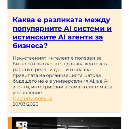
Каква е разликата между
популярните AI системи и
истинските AI агенти за
бизнеса?
Изкуственият интелект е полезен за
бизнеса само когато познава контекста,
работи с реални данни и спазва
правилата на организацията. Затова
бъдещето не е в универсалния AI, а в AI
агенти, интегрирани в самата система за
управление.
Прочети повече
20/03/2026