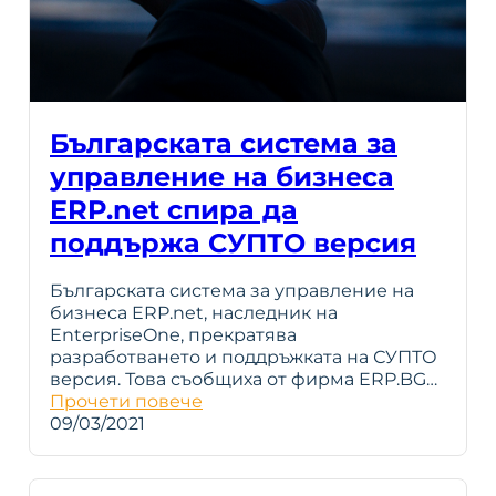
Българската система за
управление на бизнеса
ERP.net спира да
поддържа СУПТО версия
Българската система за управление на
бизнеса ERP.net, наследник на
EnterpriseOne, прекратява
разработването и поддръжката на СУПТО
версия. Това съобщиха от фирма ERP.BG…
Прочети повече
09/03/2021