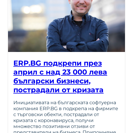
ERP.BG подкрепи през
април с над 23 000 лева
български бизнеси,
пострадали от кризата
Инициативата на българската софтуерна
компания ERP.BG в подкрепа на фирмите
с търговски обекти, пострадали от
кризата с коронавируса, получи
множество позитивни отзиви от
представители на бизнеса. Припомняме,