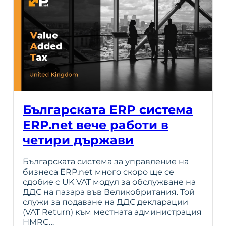
Българската ERP система
ERP.net вече работи в
четири държави
Българската система за управление на
бизнеса ERP.net много скоро ще се
сдобие с UK VAT модул за обслужване на
ДДС на пазара във Великобритания. Той
служи за подаване на ДДС декларации
(VAT Return) към местната администрация
HMRC…