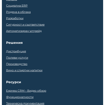
Социална ERP
Родена в облака
Разработки
Сигурност и съответствие
Автоматизиран ъпгрейд
Решения
Дистрибуция
Полеви услуги
Производство
Вино и спиртни напитки
Ресурси
Express CRM – Видео обзор
Функционалности
Техническа документация