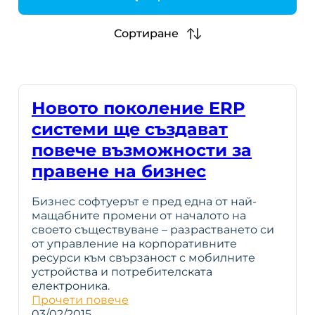
h
Сортиране
Новото поколение ERP
системи ще създават
повече възможности за
правене на бизнес
Бизнес софтуерът е пред една от най-
мащабните промени от началото на
своето съществуване – разрастването си
от управление на корпоративните
ресурси към свързаност с мобилните
устройства и потребителската
електроника.
Прочети повече
03/02/2015