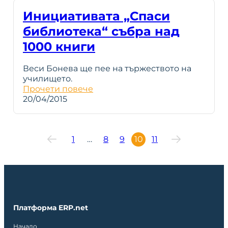
Инициативата „Спаси
библиотека“ събра над
1000 книги
Веси Бонева ще пее на тържеството на
училището.
Прочети повече
20/04/2015
1
…
8
9
10
11
Платформа ERP.net
Начало