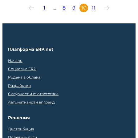
1
…
8
9
10
11
Платформа ERP.net
Начало
Социална ERP
Родена в облака
Разработки
Сигурност и съответствие
Автоматизиран ъпгрейд
Решения
Дистрибуция
Полеви услуги