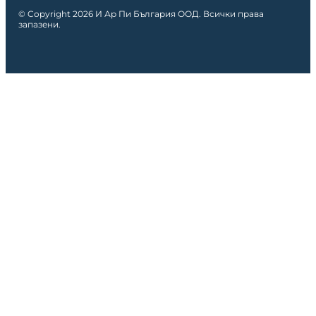
© Copyright 2026 И Ар Пи България ООД. Всички права
запазени.