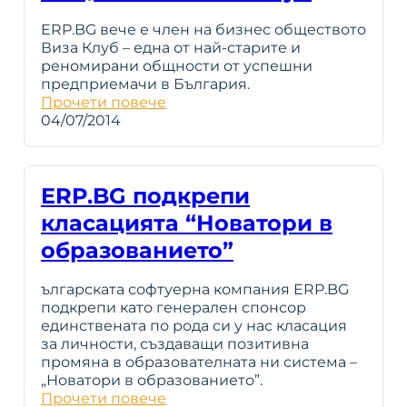
ERP.BG вече е член на бизнес обществото
Виза Клуб – една от най-старите и
реномирани общности от успешни
предприемачи в България.
Прочети повече
04/07/2014
ERP.BG подкрепи
класацията “Новатори в
образованието”
ългарската софтуерна компания ERP.BG
подкрепи като генерален спонсор
единствената по рода си у нас класация
за личности, създаващи позитивна
промяна в образователната ни система –
„Новатори в образованието”.
Прочети повече