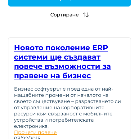
h
Сортиране
Новото поколение ERP
системи ще създават
повече възможности за
правене на бизнес
Бизнес софтуерът е пред една от най-
мащабните промени от началото на
своето съществуване – разрастването си
от управление на корпоративните
ресурси към свързаност с мобилните
устройства и потребителската
електроника.
Прочети повече
03/02/2015