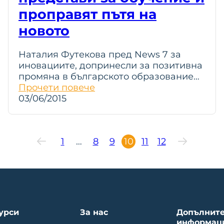
проправят пътя на
новото
Наталия Футекова пред News 7 за
иновациите, допринесли за позитивна
промяна в българското образование…
Прочети повече
03/06/2015
1
…
8
9
10
11
12
урси
За нас
Допълнит
информац