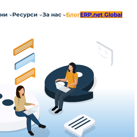
ни
Ресурси
За нас
Блог
ERP.net Global