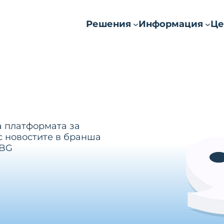
Решения
Информация
Це
а платформата за
с новостите в бранша
.BG