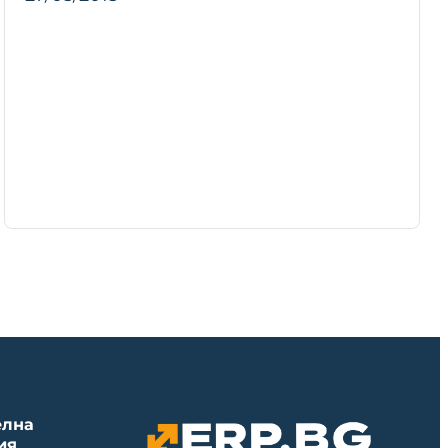
елна
ия