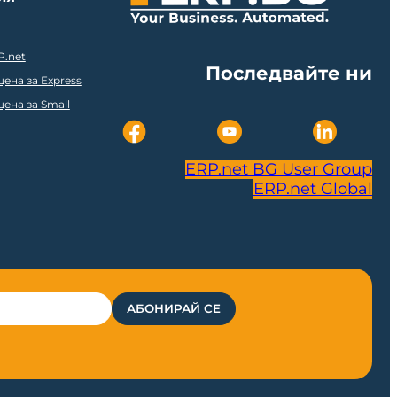
P.net
Последвайте ни
ена за Express
ена за Small
ERP.net BG User Group
ERP.net Global