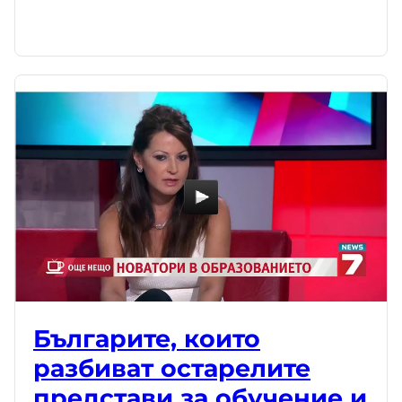
Българите, които
разбиват остарелите
представи за обучение и