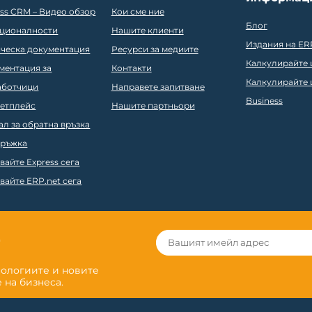
ess CRM – Видео обзор
Кои сме ние
Блог
ционалности
Нашите клиенти
Издания на ER
ическа документация
Ресурси за медиите
Калкулирайте ц
ментация за
Контакти
Калкулирайте ц
аботчици
Направете запитване
Business
етплейс
Нашите партньори
ал за обратна връзка
ръжка
вайте Express сега
вайте ERP.net сега
r
нологиите и новите
 на бизнеса.