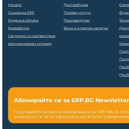
Начало
Дистрибуция
Expr
Социална ERP
Полеви услуги
Функ
Родена в облака
Производство
Техн
Разработки
Вино и спиртни напитки
Доку
Сигурност и съответствие
разр
Автоматизиран ъпгрейд
Марк
Порт
Подд
Проб
Проб
Абонирайте се за ERP.BG Newslette
Получавайте актуална информация за ERP.net, AI тех
възможности за по-ефективно дигитално управление