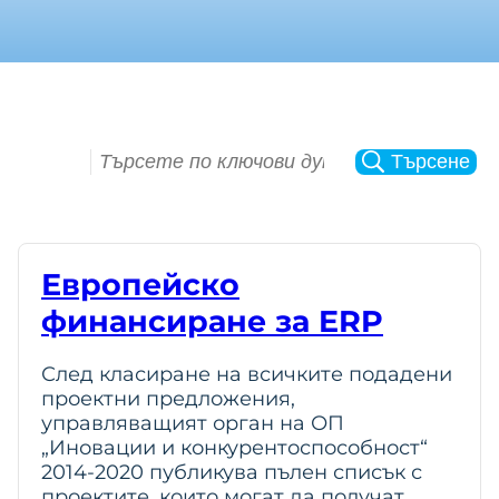
S
Търсене
e
a
r
c
Европейско
h
финансиране за ERP
След класиране на всичките подадени
проектни предложения,
управляващият орган на ОП
„Иновации и конкурентоспособност“
2014-2020 публикува пълен списък с
проектите, които могат да получат