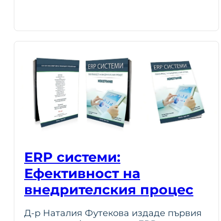
ERP системи:
Ефективност на
внедрителския процес
Д-р Наталия Футекова издаде първия