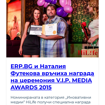
ERP.BG и Наталия
Футекова връчиха награда
на церемония V.I.P. MEDIA
AWARDS 2015
Номинираната в категория „Иновативни
медии“ HiLife получи специална награда