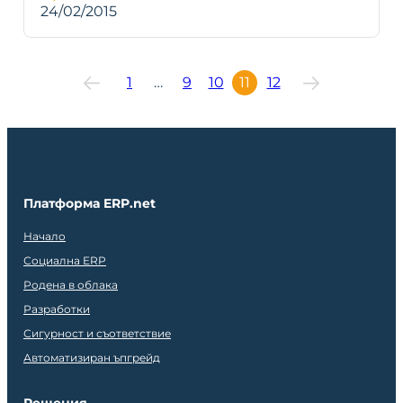
24/02/2015
1
…
9
10
11
12
Платформа ERP.net
Начало
Социална ERP
Родена в облака
Разработки
Сигурност и съответствие
Автоматизиран ъпгрейд