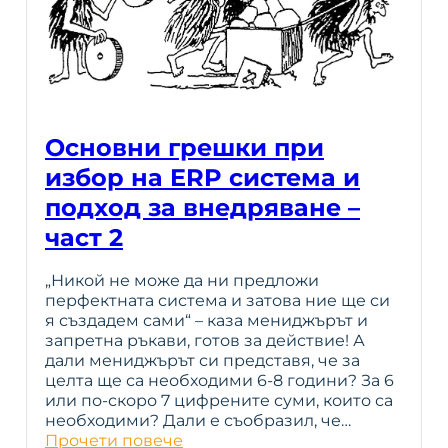
Основни грешки при
избор на ERP система и
подход за внедряване –
част 2
„Никой не може да ни предложи
перфектната система и затова ние ще си
я създадем сами“ – каза мениджърът и
запретна ръкави, готов за действие! А
дали мениджърът си представя, че за
целта ще са необходими 6-8 години? За 6
или по-скоро 7 цифрените суми, които са
необходими? Дали е съобразил, че…
Прочети повече