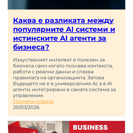
Каква е разликата между
популярните AI системи и
истинските AI агенти за
бизнеса?
Изкуственият интелект е полезен за
бизнеса само когато познава контекста,
работи с реални данни и спазва
правилата на организацията. Затова
бъдещето не е в универсалния AI, а в AI
агенти, интегрирани в самата система за
управление.
Прочети повече
20/03/2026