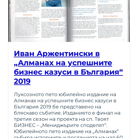
Иван Аржентински в
„Алманах на успешните
бизнес казуси в България“
2019
Луксозното пето юбилейно издание на
Алманах на успешните бизнес казуси в
България 2019 бе представено на
бляскаво събитие. Изданието е финал на
третия сезон на проекта на сп. Твоят
БИЗНЕС – „Мениджърите споделят“.
Юбилейното пето издание на „Алманах“
събира историите и посланията на над 60