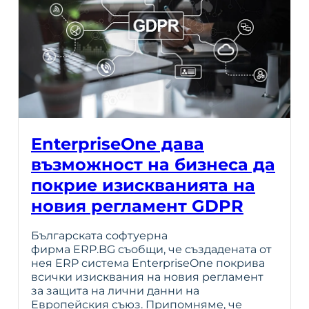
EnterpriseOne дава
възможност на бизнеса да
покрие изискванията на
новия регламент GDPR
Българската софтуерна
фирма ERP.BG съобщи, че създадената от
нея ERP система EnterpriseOne покрива
всички изисквания на новия регламент
за защита на лични данни на
Европейския съюз. Припомняме, че