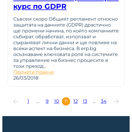
курс по GDPR
Съвсем скоро Общият регламент относно
защитата на данните (GDPR) драстично
ще промени начина, по който компаниите
събират, обработват, използват и
съхраняват лични данни и ще повлияе на
всеки аспект на бизнеса. В erp.bg
осъзнаваме ключовата роля на системите
за управление на бизнес процесите в
този преход…
Прочети повече
26/03/2018
1
…
9
10
11
12
13
…
34