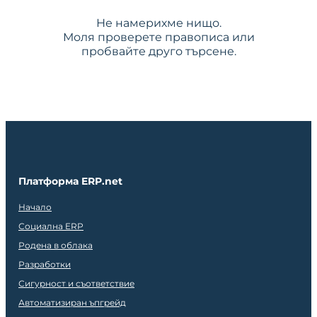
Не намерихме нищо.
Моля проверете правописа или
пробвайте друго търсене.
Платформа ERP.net
Начало
Социална ERP
Родена в облака
Разработки
Сигурност и съответствие
Автоматизиран ъпгрейд