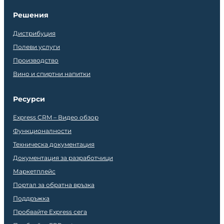
Решения
Дистрибуция
Полеви услуги
Производство
Вино и спиртни напитки
Ресурси
Express CRM – Видео обзор
Функционалности
Техническа документация
Документация за разработчици
Маркетплейс
Портал за обратна връзка
Поддръжка
Пробвайте Express сега