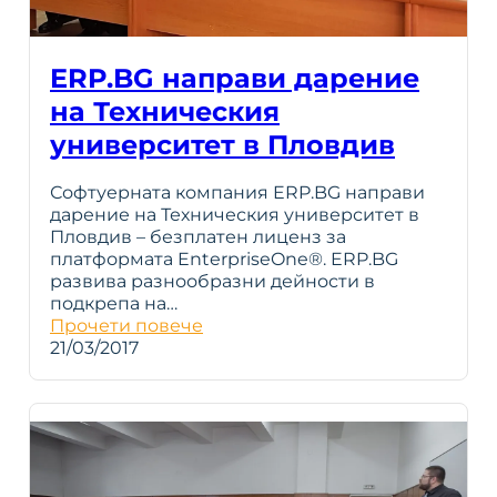
ERP.BG направи дарение
на Техническия
университет в Пловдив
Софтуерната компания ERP.BG направи
дарение на Техническия университет в
Пловдив – безплатен лиценз за
платформата EnterpriseOne®. ERP.BG
развива разнообразни дейности в
подкрепа на…
Прочети повече
21/03/2017