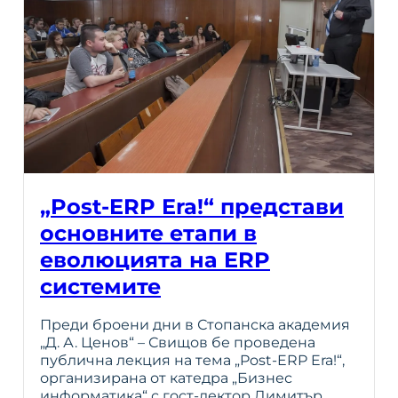
„Post-ERP Era!“ представи
основните етапи в
еволюцията на ERP
системите
Преди броени дни в Стопанска академия
„Д. А. Ценов“ – Свищов бе проведена
публична лекция на тема „Post-ERP Era!“,
организирана от катедра „Бизнес
информатика“ с гост-лектор Димитър