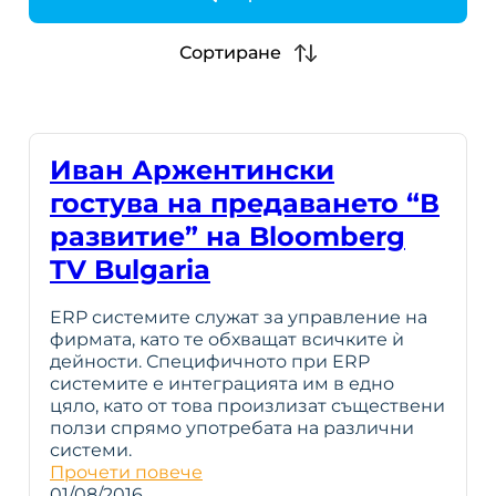
h
Сортиране
Иван Аржентински
гостува на предаването “В
развитие” на Bloomberg
TV Bulgaria
ERP системите служат за управление на
фирмата, като те обхващат всичките ѝ
дейности. Специфичното при ERP
системите е интеграцията им в едно
цяло, като от това произлизат съществени
ползи спрямо употребата на различни
системи.
Прочети повече
01/08/2016