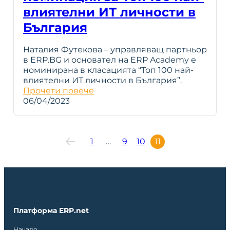
влиятелни ИТ личности в
България
Наталия Футекова – управляващ партньор
в ERP.BG и основател на ERP Academy е
номинирана в класацията “Топ 100 най-
влиятелни ИТ личности в България”.
Прочети повече
06/04/2023
1
…
9
10
11
Платформа ERP.net
Начало