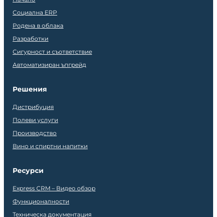
Социална ERP
Родена в облака
Разработки
Сигурност и съответствие
Автоматизиран ъпгрейд
Решения
Дистрибуция
Полеви услуги
Производство
Вино и спиртни напитки
Ресурси
Express CRM – Видео обзор
Функционалности
Техническа документация