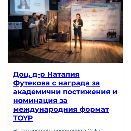
Доц. д-р Наталия
Футекова с награда за
академични постижения и
номинация за
международния формат
TOYP
На тържествена церемония в София