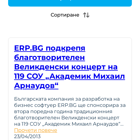
h
Сортиране
ERP.BG подкрепя
благотворителен
Великденски концерт на
119 СОУ „Академик Михаил
Арнаудов“
Българската компания за разработка на
бизнес софтуер ERP.BG ще спонсорира за
втора поредна година традиционния
благотворителен Великденски концерт
на 119 СОУ „Академик Михаил Арнаудов“…
Прочети повече
23/04/2013