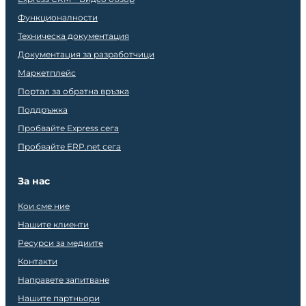
Функционалности
Техническа документация
Документация за разработчици
Маркетплейс
Портал за обратна връзка
Поддръжка
Пробвайте Express сега
Пробвайте ERP.net сега
За нас
Кои сме ние
Нашите клиенти
Ресурси за медиите
Контакти
Направете запитване
Нашите партньори