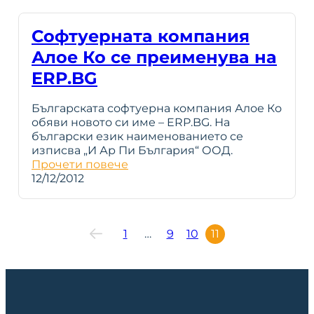
Софтуерната компания
Алое Ко се преименува на
ERP.BG
Българската софтуерна компания Алое Ко
обяви новото си име – ERP.BG. На
български език наименованието се
изписва „И Ар Пи България“ ООД.
Прочети повече
12/12/2012
1
…
9
10
11