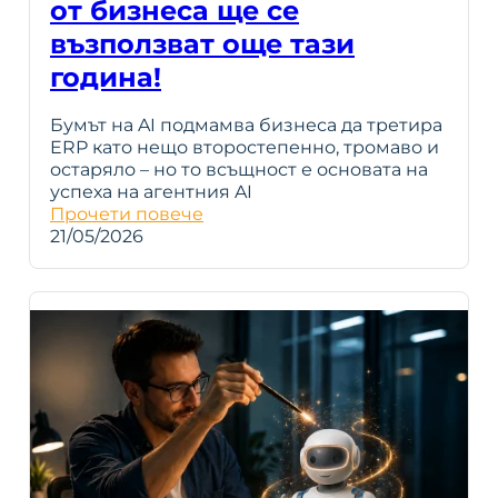
от бизнеса ще се
възползват още тази
година!
Бумът на AI подмамва бизнеса да третира
ERP като нещо второстепенно, тромаво и
остаряло – но то всъщност е основата на
успеха на агентния AI
Прочети повече
21/05/2026