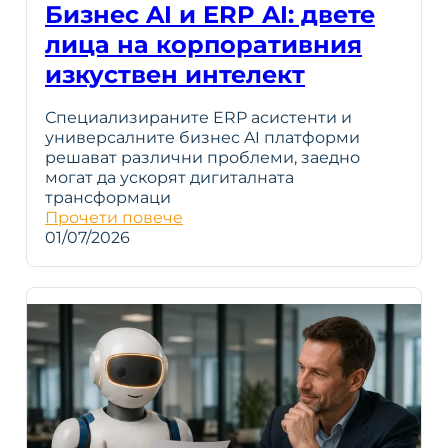
Бизнес AI и ERP AI: двете
лица на корпоративния
изкуствен интелект
Специализираните ERP асистенти и
универсалните бизнес AI платформи
решават различни проблеми, заедно
могат да ускорят дигиталната
трансформаци
Прочети повече
01/07/2026