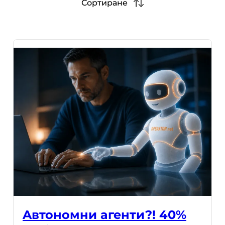
Сортиране
Aвтономни агенти?! 40%