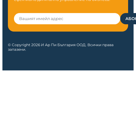
© Copyright 2026 И Ар Пи България ООД. Всички права
запазени.