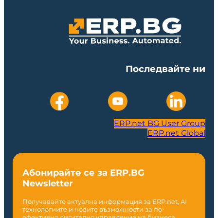
Последвайте ни
ERP.net BG User Group
ERP.net Global
Абонирайте се за ERP.BG
Newsletter
Получавайте актуална информация за ERP.net, AI
технологиите и новите възможности за по-
ефективно дигитално управление на бизнеса.