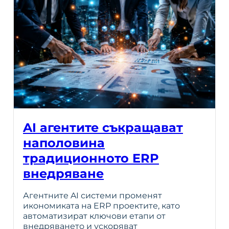
AI агентите съкращават
наполовина
традиционното ERP
внедряване
Агентните AI системи променят
икономиката на ERP проектите, като
автоматизират ключови етапи от
внедряването и ускоряват