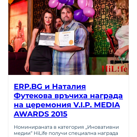
ERP.BG и Наталия
Футекова връчиха награда
на церемония V.I.P. MEDIA
AWARDS 2015
Номинираната в категория „Иновативни
медии“ HiLife получи специална награда