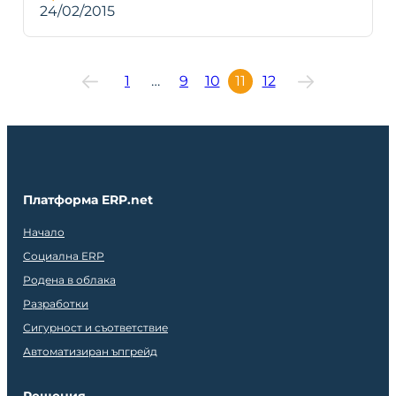
24/02/2015
1
…
9
10
11
12
Платформа ERP.net
Начало
Социална ERP
Родена в облака
Разработки
Сигурност и съответствие
Автоматизиран ъпгрейд