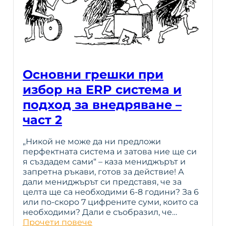
Основни грешки при
избор на ERP система и
подход за внедряване –
част 2
„Никой не може да ни предложи
перфектната система и затова ние ще си
я създадем сами“ – каза мениджърът и
запретна ръкави, готов за действие! А
дали мениджърът си представя, че за
целта ще са необходими 6-8 години? За 6
или по-скоро 7 цифрените суми, които са
необходими? Дали е съобразил, че…
Прочети повече