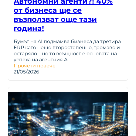
Aвтономни агенти?! 40%
от бизнеса ще се
възползват още тази
година!
Бумът на AI подмамва бизнеса да третира
ERP като нещо второстепенно, тромаво и
остаряло – но то всъщност е основата на
успеха на агентния AI
Прочети повече
21/05/2026