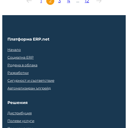
1
2
3
4
…
12
Платформа ERP.net
Начало
Социална ERP
Родена в облака
Разработки
Сигурност и съответствие
Автоматизиран ъпгрейд
Решения
Дистрибуция
Полеви услуги