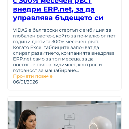
с 300% месечен ръст
внедри ERP.net, за да
управлява бъдещето си
VIDAS е български стартъп с амбиция за
глобален растеж, който за по-малко от пет
години достига 300% месечен ръст.
Когато Excel таблиците започват да
спират развитието, компанията внедрява
ERP.net само за три месеца, за да
постигне пълна видимост, контрол и
готовност за мащабиране…
Прочети повече
06/01/2026