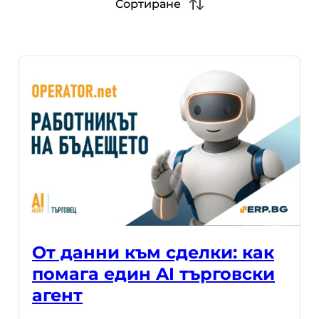
Сортиране
От данни към сделки: как
помага един AI търговски
агент