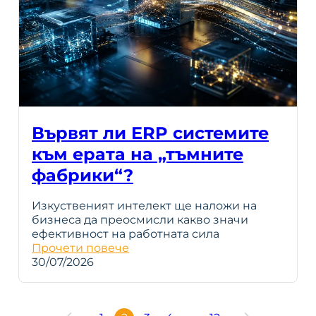
Вървят ли ERP системите
към ерата на „тъмните
фабрики“?
Изкуственият интелект ще наложи на
бизнеса да преосмисли какво значи
ефективност на работната сила
Прочети повече
30/07/2026