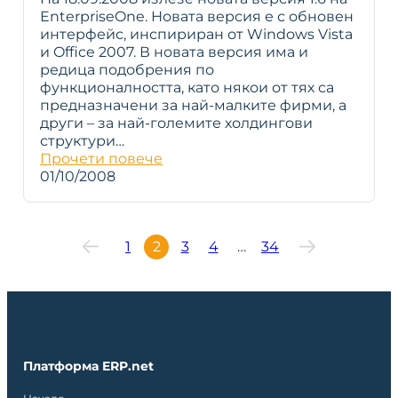
EnterpriseOne. Новата версия е с обновен
интерфейс, инспириран от Windows Vista
и Office 2007. В новата версия има и
редица подобрения по
функционалността, като някои от тях са
предназначени за най-малките фирми, а
други – за най-големите холдингови
структури…
Прочети повече
01/10/2008
1
2
3
4
…
34
Платформа ERP.net