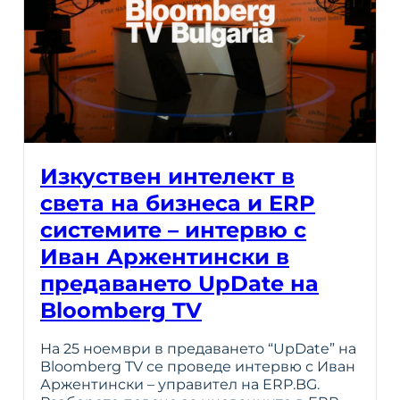
Изкуствен интелект в
света на бизнеса и ERP
системите – интервю с
Иван Аржентински в
предаването UpDate на
Bloomberg TV
На 25 ноември в предаването “UpDate” на
Bloomberg TV се проведе интервю с Иван
Аржентински – управител на ERP.BG.