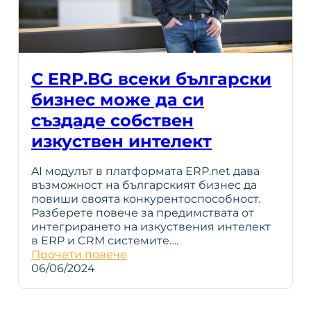
С ERP.BG всеки български
бизнес може да си
създаде собствен
изкуствен интелект
AI модулът в платформата ERP.net дава
възможност на българският бизнес да
повиши своята конкурентоспособност.
Разберете повече за предимствата от
интегрирането на изкуствения интелект
в ERP и CRM системите….
Прочети повече
06/06/2024