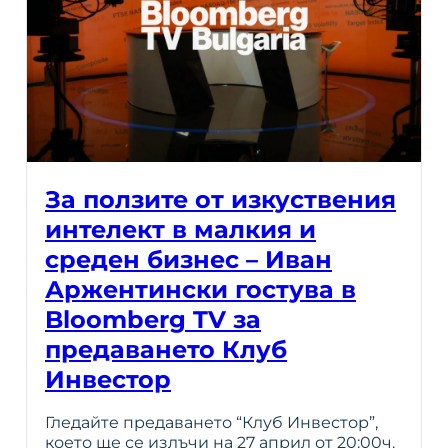
За ползите от изкуствения
интелект в малкия и
среден бизнес – Иван
Аржентински гостува в
Bloomberg TV за
предаването Клуб
Инвестор
Гледайте предаването “Клуб Инвестор”,
което ще се излъчи на 27 април от 20:00ч.