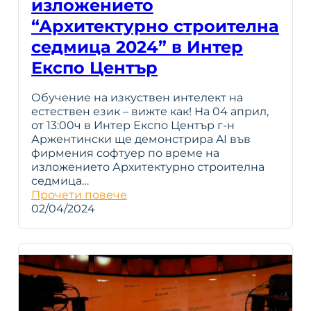
изложението
“Архитектурно строителна
седмица 2024” в Интер
Експо Център
Обучение на изкуствен интелект на
естествен език – вижте как! На 04 април,
от 13:00ч в Интер Експо Център г-н
Аржентински ще демонстрира AI във
фирмения софтуер по време на
изложението Архитектурно строителна
седмица…
Прочети повече
02/04/2024