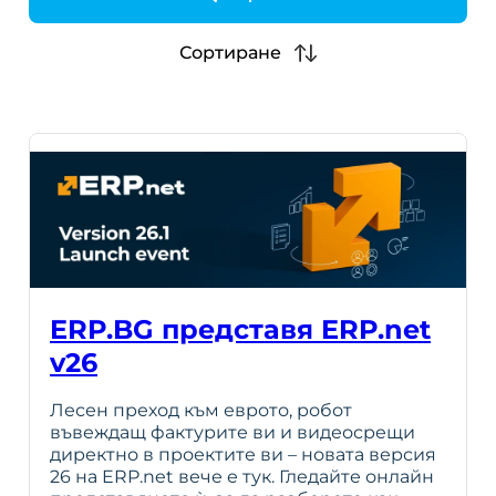
h
Сортиране
ERP.BG представя ERP.net
v26
Лесен преход към еврото, робот
въвеждащ фактурите ви и видеосрещи
директно в проектите ви – новата версия
26 на ERP.net вече е тук. Гледайте онлайн