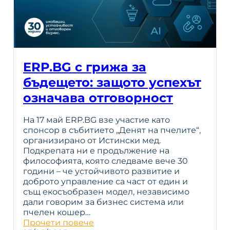
ERP.BG с грижа за
бъдещето: защото успехът
означава отговорност
На 17 май ERP.BG взе участие като
спонсор в събитието „Денят на пчелите“,
организирано от Истински мед.
Подкрепата ни е продължение на
философията, която следваме вече 30
години – че устойчивото развитие и
доброто управление са част от един и
същ екосъобразен модел, независимо
дали говорим за бизнес система или
пчелен кошер…
Прочети повече