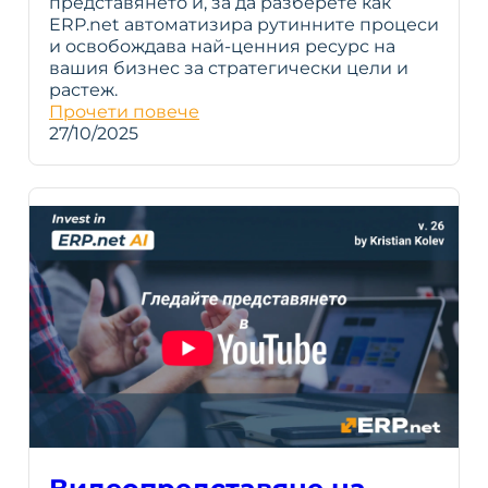
представянето ѝ, за да разберете как
ERP.net автоматизира рутинните процеси
и освобождава най-ценния ресурс на
вашия бизнес за стратегически цели и
растеж.
Прочети повече
27/10/2025