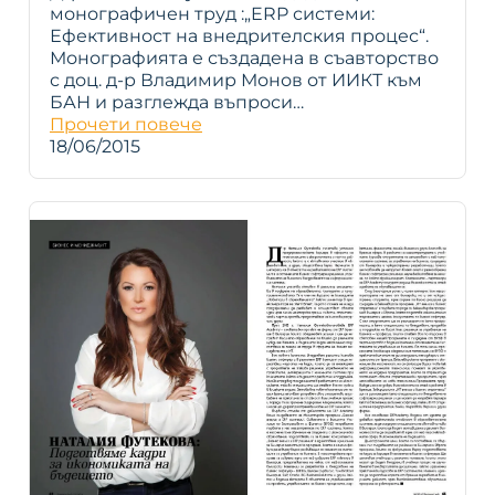
монографичен труд :„ERP системи:
Ефективност на внедрителския процес“.
Монографията е създадена в съавторство
с доц. д-р Владимир Монов от ИИКТ към
БАН и разглежда въпроси…
Прочети повече
18/06/2015