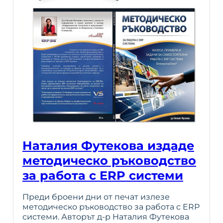
Наталия Футекова издаде
методическо ръководство
за работа с ERP системи
Преди броени дни от печат излезе
методическо ръководство за работа с ERP
системи. Авторът д-р Наталия Футекова