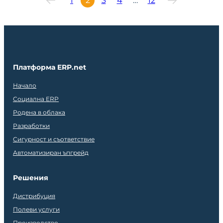
1
2
3
4
…
12
Платформа ERP.net
Начало
Социална ERP
Родена в облака
Разработки
Сигурност и съответствие
Автоматизиран ъпгрейд
Решения
Дистрибуция
Полеви услуги
Производство