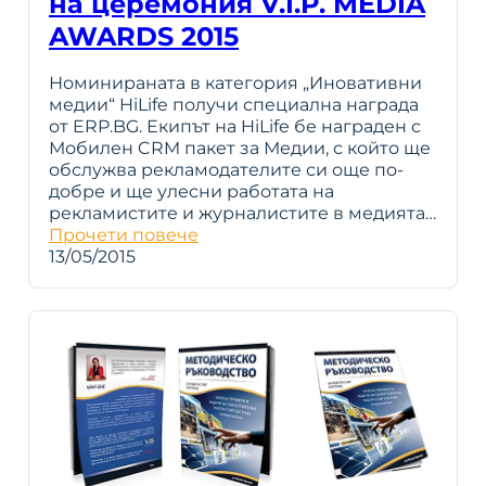
на церемония V.I.P. MEDIA
AWARDS 2015
Номинираната в категория „Иновативни
медии“ HiLife получи специална награда
от ERP.BG. Екипът на HiLife бе награден с
Мобилен CRM пакет за Медии, с който ще
обслужва рекламодателите си още по-
добре и ще улесни работата на
рекламистите и журналистите в медията…
Прочети повече
13/05/2015