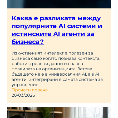
Каква е разликата между
популярните AI системи и
истинските AI агенти за
бизнеса?
Изкуственият интелект е полезен за
бизнеса само когато познава контекста,
работи с реални данни и спазва
правилата на организацията. Затова
бъдещето не е в универсалния AI, а в AI
агенти, интегрирани в самата система за
управление.
Прочети повече
20/03/2026