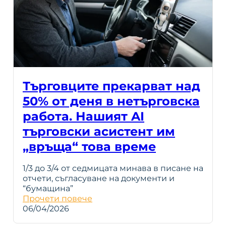
Търговците прекарват над
50% от деня в нетърговска
работа. Нашият AI
търговски асистент им
„връща“ това време
1/3 до 3/4 от седмицата минава в писане на
отчети, съгласуване на документи и
“бумащина”
Прочети повече
06/04/2026