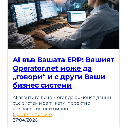
AI във Вашата ERP: Вашият
Operator.net може да
„говори“ и с други Ваши
бизнес системи
AI агентите вече могат да обменят данни
със системи за тикети, проектно
управление или билинг
Прочети повече
27/04/2026