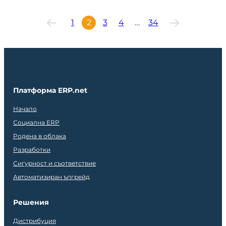
1
2
3
4
…
34
Платформа ERP.net
Начало
Социална ERP
Родена в облака
Разработки
Сигурност и съответствие
Автоматизиран ъпгрейд
Решения
Дистрибуция