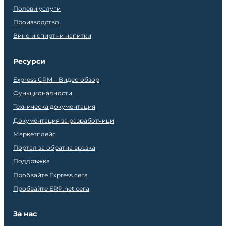
Полеви услуги
Производство
Вино и спиртни напитки
Ресурси
Express CRM – Видео обзор
Функционалности
Техническа документация
Документация за разработчици
Маркетплейс
Портал за обратна връзка
Поддръжка
Пробвайте Express сега
Пробвайте ERP.net сега
За нас