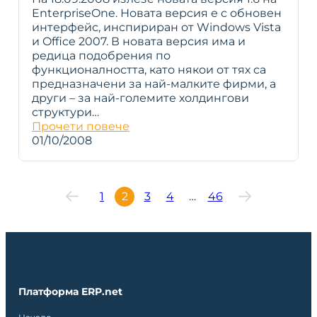
EnterpriseOne. Новата версия е с обновен
интерфейс, инспириран от Windows Vista
и Office 2007. В новата версия има и
редица подобрения по
функционалността, като някои от тях са
предназначени за най-малките фирми, а
други – за най-големите холдингови
структури…
Прочети повече
01/10/2008
1
2
3
4
…
46
Платформа ERP.net