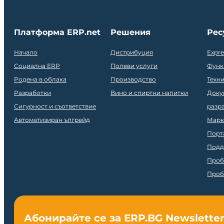
Платформа ERP.net
Решения
Рес
Начало
Дистрибуция
Expr
Социална ERP
Полеви услуги
Функ
Родена в облака
Производство
Техн
Разработки
Вино и спиртни напитки
Доку
Сигурност и съответствие
разр
Автоматизиран ъпгрейд
Марк
Порт
Подд
Проб
Проб
Абонирайте се за ERP.BG Newslette