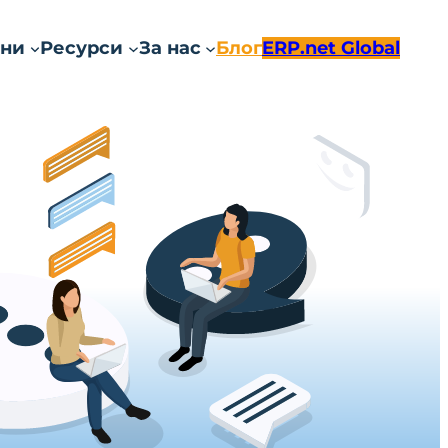
ни
Ресурси
За нас
Блог
ERP.net Global