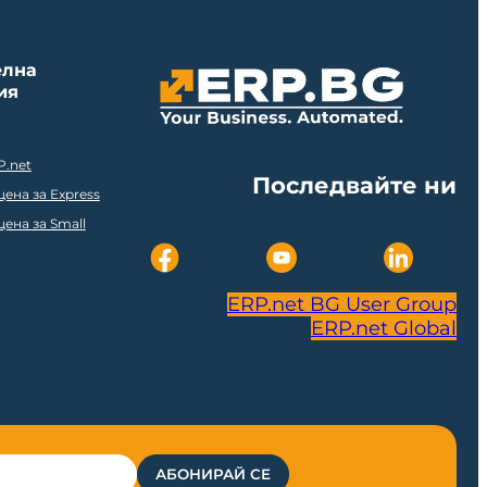
елна
ия
P.net
Последвайте ни
ена за Express
ена за Small
ERP.net BG User Group
ERP.net Global