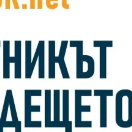
AI агентите н
бизнес ефект
Вече няма нужда слу
боравенето с ERP соф
възложенията им – бл
Прочети повече