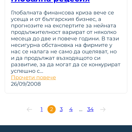
Глобалната финансова криза вече се
усеща и от българския бизнес, а
прогнозите на експертите за нейната
продължителност варират от няколко
месеца до две и повече години. В тази
несигурна обстановка на фирмите у
нас се налага не само да оцеляват, но
и да продължат възходящото си
развитие, за да могат да се конкурират
успешно с…
Прочети повече
26/09/2008
1
2
3
4
…
34