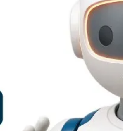
а ERP.net рязко увеличават
ивността: OPERATOR.net
жителите в бизнеса да познават
туера – сега то познава тях и изпълнява
агодарение на Operator.net