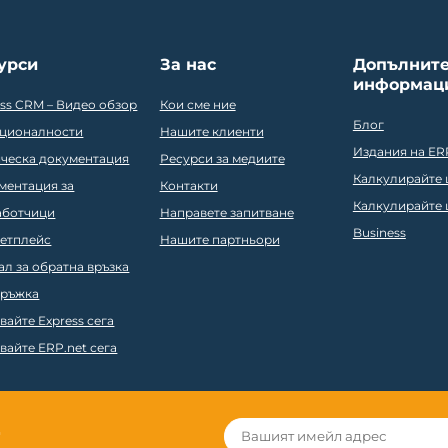
урси
За нас
Допълнит
информац
ess CRM – Видео обзор
Кои сме ние
Блог
ционалности
Нашите клиенти
Издания на ER
ическа документация
Ресурси за медиите
Калкулирайте ц
ментация за
Контакти
Калкулирайте ц
аботчици
Направете запитване
Business
етплейс
Нашите партньори
ал за обратна връзка
ръжка
вайте Express сега
вайте ERP.net сега
r