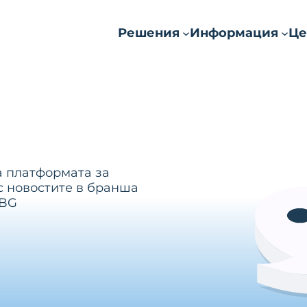
Решения
Информация
Це
а платформата за
с новостите в бранша
.BG