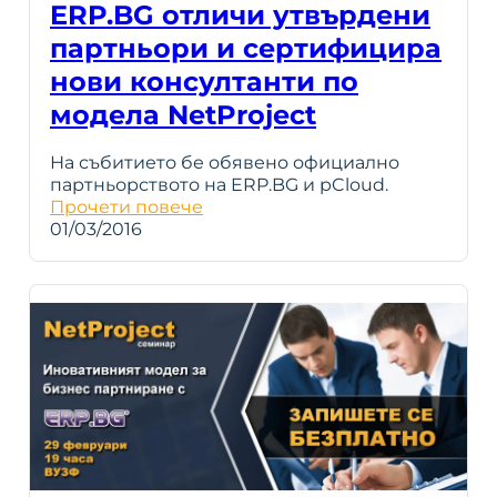
ERP.BG отличи утвърдени
партньори и сертифицира
нови консултанти по
модела NetProject
На събитието бе обявено официално
партньорството на ERP.BG и pCloud.
Прочети повече
01/03/2016