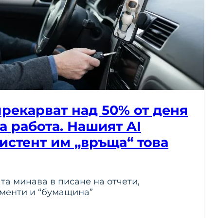
рекарват над 50% от деня
а работа. Нашият AI
истент им „връща“ това
ата минава в писане на отчети,
ументи и “бумащина”