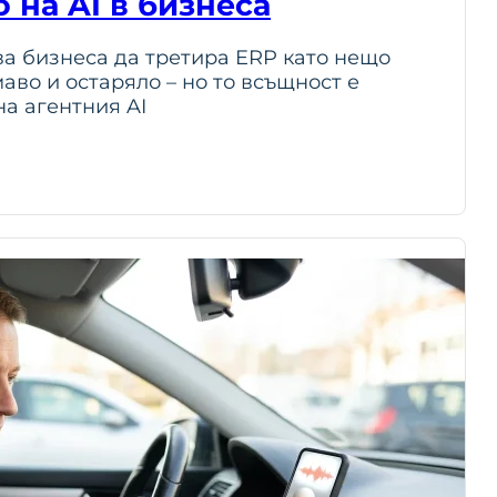
 на AI в бизнеса
ва бизнеса да третира ERP като нещо
аво и остаряло – но то всъщност е
на агентния AI