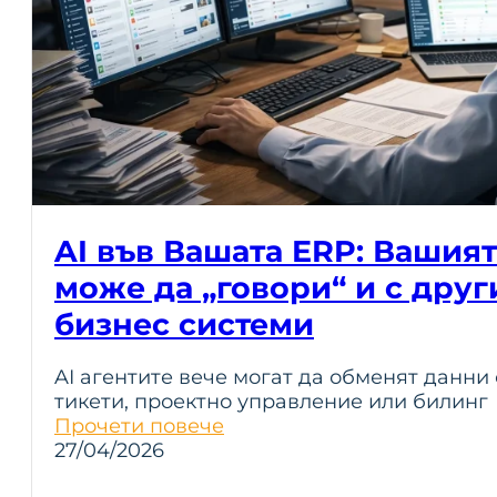
AI във Вашата ERP: Вашият
може да „говори“ и с дру
бизнес системи
AI агентите вече могат да обменят данни 
тикети, проектно управление или билинг
Прочети повече
27/04/2026