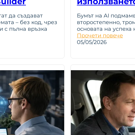
uilder
използването
гат да създават
Бумът на AI подмам
ата – без код, чрез
второстепенно, тром
и с пълна връзка
основата на успеха 
Прочети повече
05/05/2026