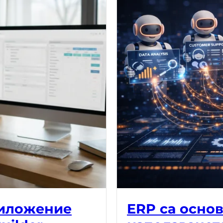
риложение
ERP са осно