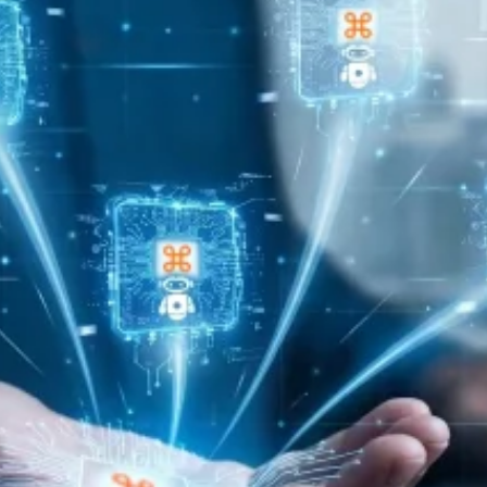
Каква е разл
AI системи и 
бизнеса?
Изкуственият интелек
познава контекста, р
на организацията. За
AI агенти, интегрира
Прочети повече
20/03/2026