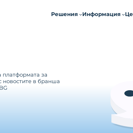
Решения
Информация
Це
а платформата за
с новостите в бранша
.BG