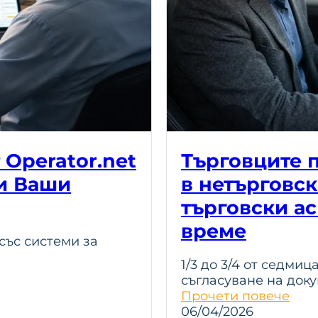
 Operator.net
Търговците п
ги Ваши
в нетърговск
търговски ас
време
със системи за
1/3 до 3/4 от седмиц
съгласуване на док
Прочети повече
06/04/2026