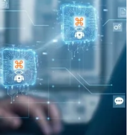
иката между популярните
истинските AI агенти за
т е полезен за бизнеса само когато
аботи с реални данни и спазва правилата
това бъдещето не е в универсалния AI, а в
ни в самата система за управление.