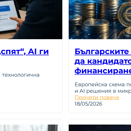
спят“, AI ги
Българските
да кандидатс
финансиране
а технологична
Европейска схема п
и AI решения в мик
Прочети повече
18/05/2026