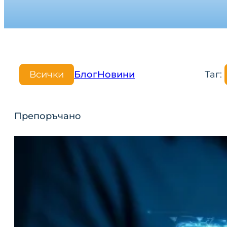
Всички
Блог
Новини
Таг:
Препоръчано