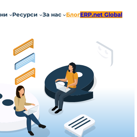
ни
Ресурси
За нас
Блог
ERP.net Global