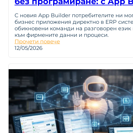
без програмиране: с App B
С новия App Builder потребителите ни мо
бизнес приложения директно в ERP систем
обикновени команди на разговорен език 
към фирмените данни и процеси.
Прочети повече
12/05/2026