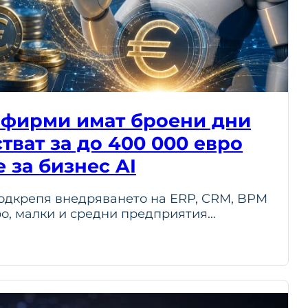
 фирми имат броени дни
тват за до 400 000 евро
 за бизнес AI
одкрепя внедряването на ERP, CRM, BPM
ро, малки и средни предприятия…