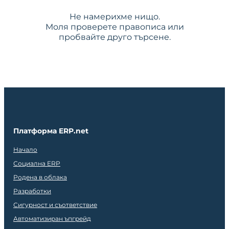
Не намерихме нищо.
Моля проверете правописа или
пробвайте друго търсене.
Платформа ERP.net
Начало
Социална ERP
Родена в облака
Разработки
Сигурност и съответствие
Автоматизиран ъпгрейд