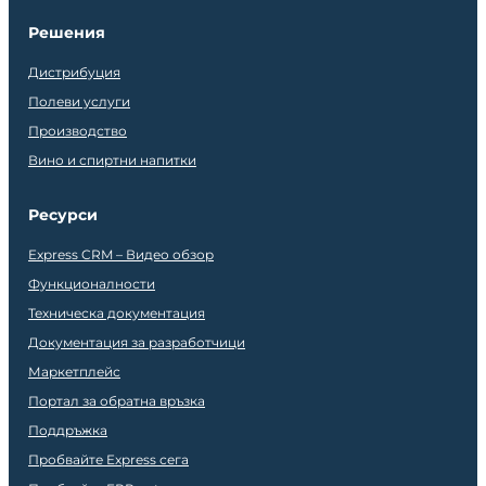
Решения
Дистрибуция
Полеви услуги
Производство
Вино и спиртни напитки
Ресурси
Express CRM – Видео обзор
Функционалности
Техническа документация
Документация за разработчици
Маркетплейс
Портал за обратна връзка
Поддръжка
Пробвайте Express сега