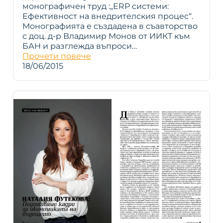
монографичен труд :„ERP системи:
Ефективност на внедрителския процес“.
Монографията е създадена в съавторство
с доц. д-р Владимир Монов от ИИКТ към
БАН и разглежда въпроси…
Прочети повече
18/06/2015