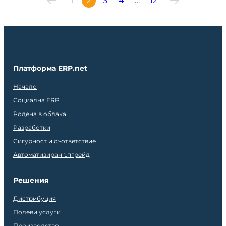
1
2
3
4
…
12
Платформа ERP.net
Начало
Социална ERP
Родена в облака
Разработки
Сигурност и съответствие
Автоматизиран ъпгрейд
Решения
Дистрибуция
Полеви услуги
Производство