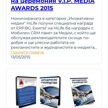
на церемония V.I.P. MEDIA
AWARDS 2015
Номинираната в категория „Иновативни
медии“ HiLife получи специална награда
от ERP.BG. Екипът на HiLife бе награден с
Мобилен CRM пакет за Медии, с който ще
обслужва рекламодателите си още по-
добре и ще улесни работата на
рекламистите и журналистите в медията…
Прочети повече
13/05/2015