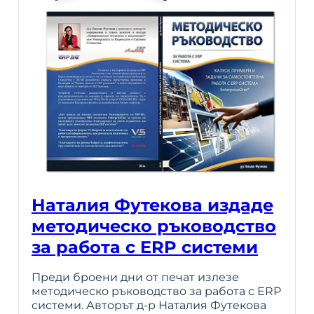
Наталия Футекова издаде
методическо ръководство
за работа с ERP системи
Преди броени дни от печат излезе
методическо ръководство за работа с ERP
системи. Авторът д-р Наталия Футекова