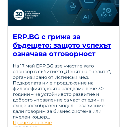
ERP.BG с грижа за
бъдещето: защото успехът
означава отговорност
На 17 май ERP.BG взе участие като
спонсор в събитието „Денят на пчелите“,
организирано от Истински мед.
Подкрепата ни е продължение на
философията, която следваме вече 30
години – че устойчивото развитие и
доброто управление са част от един и
същ екосъобразен модел, независимо
дали говорим за бизнес система или
пчелен кошер…
Прочети повече