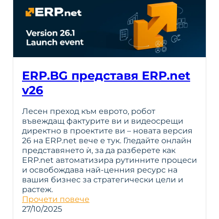
ERP.BG представя ERP.net
v26
Лесен преход към еврото, робот
въвеждащ фактурите ви и видеосрещи
директно в проектите ви – новата версия
26 на ERP.net вече е тук. Гледайте онлайн
представянето ѝ, за да разберете как
ERP.net автоматизира рутинните процеси
и освобождава най-ценния ресурс на
вашия бизнес за стратегически цели и
растеж.
Прочети повече
27/10/2025