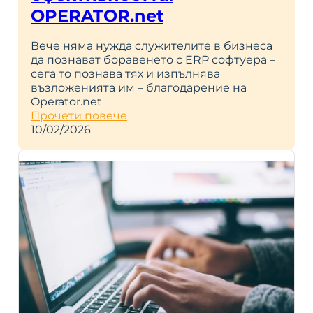
OPERATOR.net
Вече няма нужда служителите в бизнеса
да познават боравенето с ERP софтуера –
сега то познава тях и изпълнява
възложенията им – благодарение на
Operator.net
Прочети повече
10/02/2026