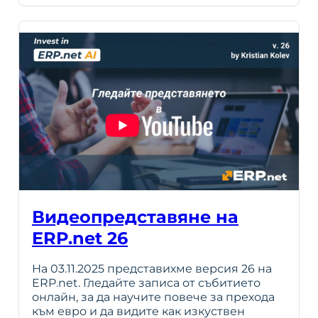
Видеопредставяне на
ERP.net 26
На 03.11.2025 представихме версия 26 на
ERP.net. Гледайте записа от събитието
онлайн, за да научите повече за прехода
към евро и да видите как изкуствен