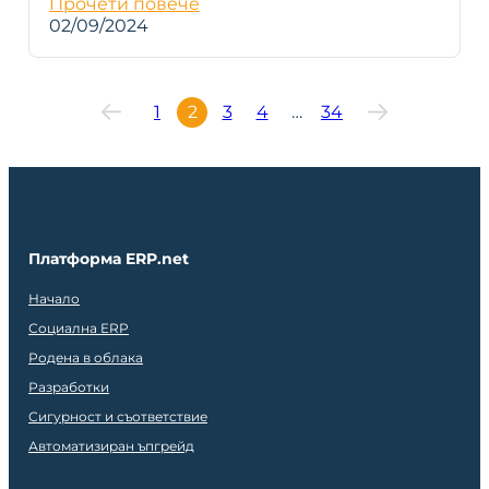
Прочети повече
02/09/2024
1
2
3
4
…
34
Платформа ERP.net
Начало
Социална ERP
Родена в облака
Разработки
Сигурност и съответствие
Автоматизиран ъпгрейд