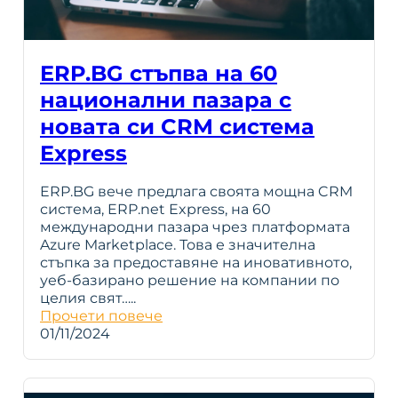
ERP.BG стъпва на 60
национални пазара с
новата си CRM система
Express
ERP.BG вече предлага своята мощна CRM
система, ERP.net Express, на 60
международни пазара чрез платформата
Azure Marketplace. Това е значителна
стъпка за предоставяне на иновативното,
уеб-базирано решение на компании по
целия свят…..
Прочети повече
01/11/2024