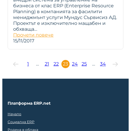
бизнеса от клас ERP (Enterprise Resource
Planning) в компанията за фасилити
мениджмънт услуги Мундус Сървисиз АД.
Проектът е изключително мащабен и
обхваща…
Прочети повече
15/11/2017
1
…
21
22
23
24
25
…
34
Платформа ERP.net
Начало
Социална ERP
Родена в облака