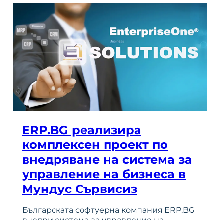
ERP.BG реализира
комплексен проект по
внедряване на система за
управление на бизнеса в
Мундус Сървисиз
Българската софтуерна компания ERP.BG
внедри система за управление на