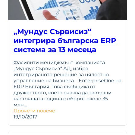
„Мундус Сървисиз“
интегрира българска ERP
система за 13 месеца
Фасилити мениджмънт компанията
„Мундус Сървисиз“ АД, избра
интегрираното решение за цялостно
управление на бизнеса – EnterpriseOne на
ERP България. Това съобщиха от
дружеството, което очаква да завърши
настоящата година с оборот около 35
млн…
Прочети повече
19/10/2017