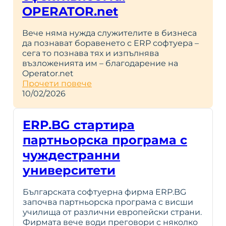
OPERATOR.net
Вече няма нужда служителите в бизнеса
да познават боравенето с ERP софтуера –
сега то познава тях и изпълнява
възложенията им – благодарение на
Operator.net
Прочети повече
10/02/2026
ERP.BG стартира
партньорска програма с
чуждестранни
университети
Българската софтуерна фирма ERP.BG
започва партньорска програма с висши
училища от различни европейски страни.
Фирмата вече води преговори с няколко