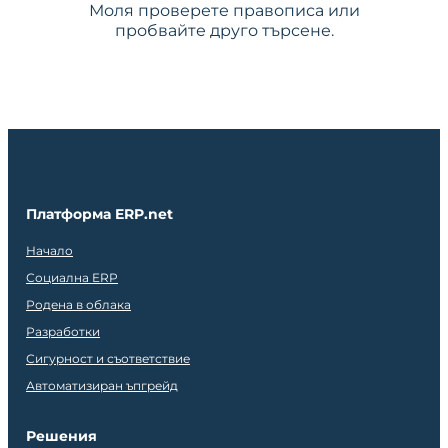
Моля проверете правописа или
пробвайте друго търсене.
Платформа ERP.net
Начало
Социална ERP
Родена в облака
Разработки
Сигурност и съответствие
Автоматизиран ъпгрейд
Решения