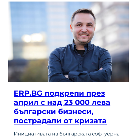
ERP.BG подкрепи през
април с над 23 000 лева
български бизнеси,
пострадали от кризата
Инициативата на българската софтуерна