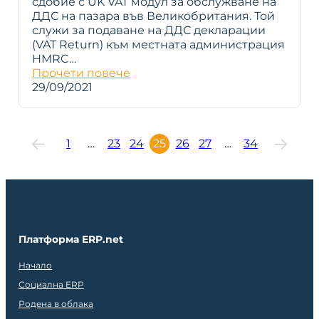
сдобие с UK VAT модул за обслужване на
ДДС на пазара във Великобритания. Той
служи за подаване на ДДС декларации
(VAT Return) към местната администрация
HMRC…
Прочети повече
29/09/2021
1
…
23
24
25
26
27
…
34
Платформа ERP.net
Начало
Социална ERP
Родена в облака