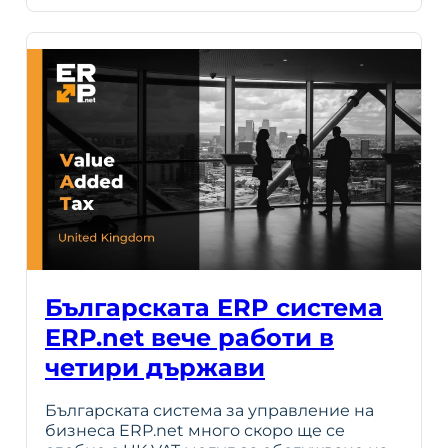
Българската ERP система
ERP.net вече работи в
четири държави
Българската система за управление на
бизнеса ERP.net много скоро ще се