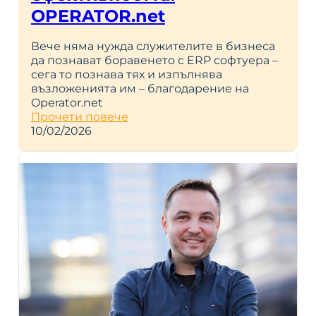
OPERATOR.net
Вече няма нужда служителите в бизнеса
да познават боравенето с ERP софтуера –
сега то познава тях и изпълнява
възложенията им – благодарение на
Operator.net
Прочети повече
10/02/2026