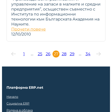
управление на запаси в малките и средни
предприятия”, осъществен съвместно с
Института по информационни
технологии към Българската Академия на
Науките.
Прочети повече
12/10/2010
1
…
25
26
27
28
29
…
34
Платформа ERP.net
Начало
Социална ERP
Родена в облака