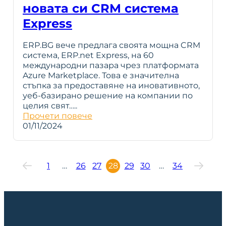
новата си CRM система
Express
ERP.BG вече предлага своята мощна CRM
система, ERP.net Express, на 60
международни пазара чрез платформата
Azure Marketplace. Това е значителна
стъпка за предоставяне на иновативното,
уеб-базирано решение на компании по
целия свят…..
Прочети повече
01/11/2024
1
…
26
27
28
29
30
…
34