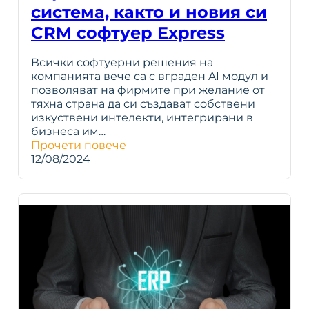
система, както и новия си
CRM софтуер Express
Всички софтуерни решения на
компанията вече са с вграден AI модул и
позволяват на фирмите при желание от
тяхна страна да си създават собствени
изкуствени интелекти, интегрирани в
бизнеса им…
Прочети повече
12/08/2024