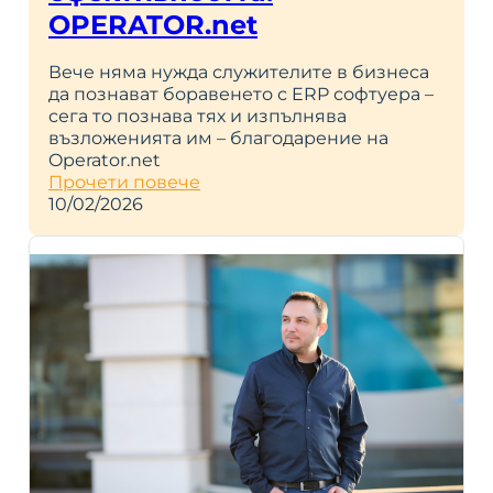
OPERATOR.net
Вече няма нужда служителите в бизнеса
да познават боравенето с ERP софтуера –
сега то познава тях и изпълнява
възложенията им – благодарение на
Operator.net
Прочети повече
10/02/2026