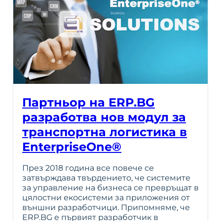
Партньор на ERP.BG
разработва нов модул за
транспортна логистика в
EnterpriseOne®
През 2018 година все повече се
затвърждава твърдението, че системите
за управление на бизнеса се превръщат в
цялостни екосистеми за приложения от
външни разработчици. Припомняме, че
ERP.BG e първият разработчик в