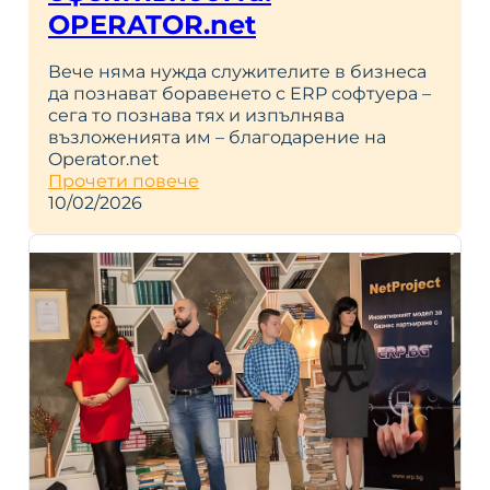
OPERATOR.net
Вече няма нужда служителите в бизнеса
да познават боравенето с ERP софтуера –
сега то познава тях и изпълнява
възложенията им – благодарение на
Operator.net
Прочети повече
10/02/2026