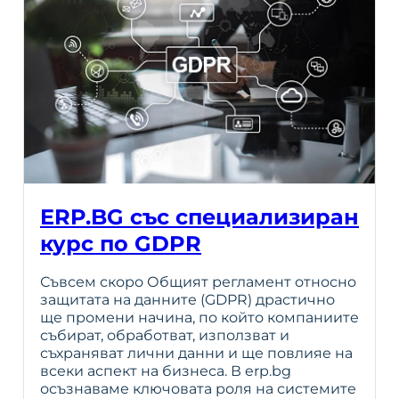
ERP.BG със специализиран
курс по GDPR
Съвсем скоро Общият регламент относно
защитата на данните (GDPR) драстично
ще промени начина, по който компаниите
събират, обработват, използват и
съхраняват лични данни и ще повлияе на
всеки аспект на бизнеса. В erp.bg
осъзнаваме ключовата роля на системите