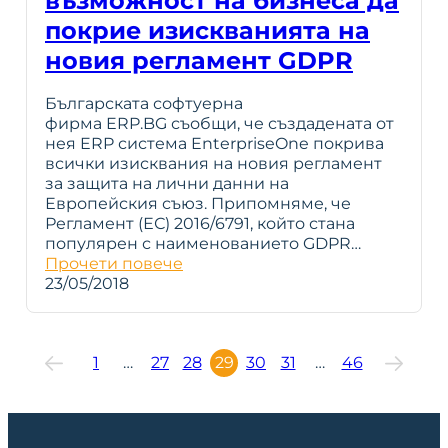
възможност на бизнеса да
покрие изискванията на
новия регламент GDPR
Българската софтуерна
фирма ERP.BG съобщи, че създадената от
нея ERP система EnterpriseOne покрива
всички изисквания на новия регламент
за защита на лични данни на
Европейския съюз. Припомняме, че
Регламент (ЕС) 2016/6791, който стана
популярен с наименованието GDPR…
Прочети повече
23/05/2018
1
…
27
28
29
30
31
…
46