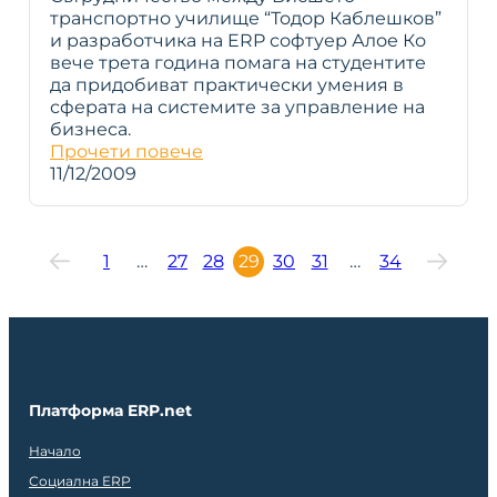
транспортно училище “Тодор Каблешков”
и разработчика на ERP софтуер Алое Ко
вече трета година помага на студентите
да придобиват практически умения в
сферата на системите за управление на
бизнеса.
Прочети повече
11/12/2009
1
…
27
28
29
30
31
…
34
Платформа ERP.net
Начало
Социална ERP