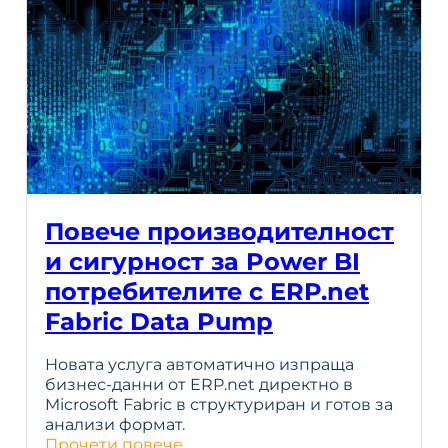
Повече производителност
и сигурност за Power BI
потребителите с ERP.net
Fabric Data Pump
Новата услуга автоматично изпраща
бизнес-данни от ERP.net директно в
Microsoft Fabric в структуриран и готов за
анализи формат.
Прочети повече