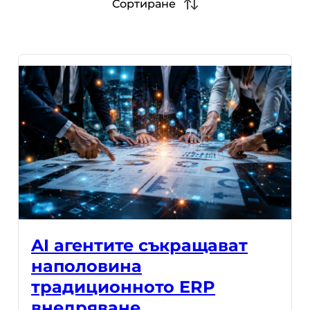
Сортиране
AI агентите съкращават
наполовина
традиционното ERP
внедряване