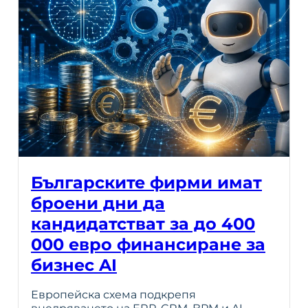
Българските фирми имат
броени дни да
кандидатстват за до 400
000 евро финансиране за
бизнес AI
Европейска схема подкрепя