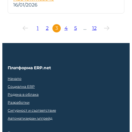
16/01/2026
1
2
3
4
5
…
12
Платформа ERP.net
Начало
Социална ERP
Родена в облака
Разработки
Сигурност и съответствие
Автоматизиран ъпгрейд