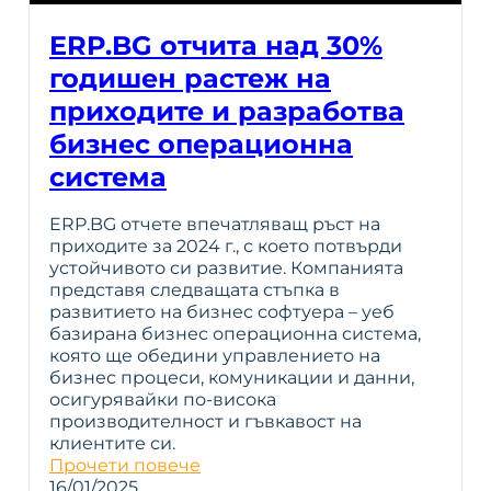
ERP.BG отчита над 30%
годишен растеж на
приходите и разработва
бизнес операционна
система
ERP.BG отчете впечатляващ ръст на
приходите за 2024 г., с което потвърди
устойчивото си развитие. Компанията
представя следващата стъпка в
развитието на бизнес софтуера – уеб
базирана бизнес операционна система,
която ще обедини управлението на
бизнес процеси, комуникации и данни,
осигурявайки по-висока
производителност и гъвкавост на
клиентите си.
Прочети повече
16/01/2025