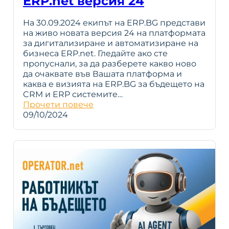
ERP.net версия 24
На 30.09.2024 екипът на ERP.BG представи
на живо новата версия 24 на платформата
за дигитализиране и автоматизиране на
бизнеса ERP.net. Гледайте ако сте
пропуснали, за да разберете какво ново
да очаквате във Вашата платформа и
каква е визията на ERP.BG за бъдещето на
CRM и ERP системите…
Прочети повече
09/10/2024