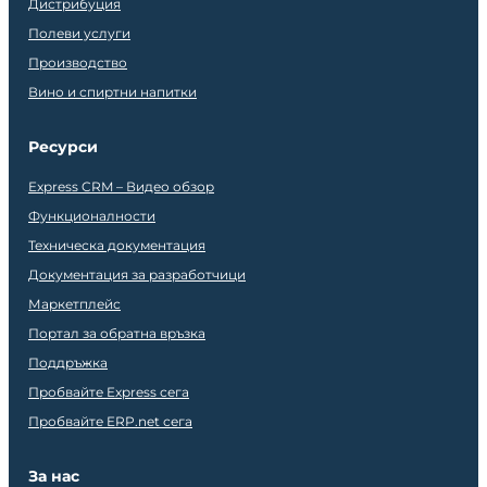
Дистрибуция
Полеви услуги
Производство
Вино и спиртни напитки
Ресурси
Express CRM – Видео обзор
Функционалности
Техническа документация
Документация за разработчици
Маркетплейс
Портал за обратна връзка
Поддръжка
Пробвайте Express сега
Пробвайте ERP.net сега
За нас