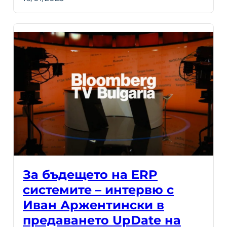
За бъдещето на ERP
системите – интервю с
Иван Аржентински в
предаването UpDate на