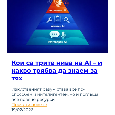
Кои са трите нива на AI – и
какво трябва да знаем за
тях
Изкуственият разум става все по-
способен и интелигентен, но и поглъща
все повече ресурси
Прочети повече
19/02/2026