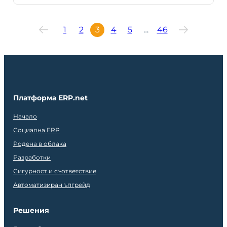
1
2
3
4
5
…
46
Платформа ERP.net
Начало
Социална ERP
Родена в облака
Разработки
Сигурност и съответствие
Автоматизиран ъпгрейд
Решения