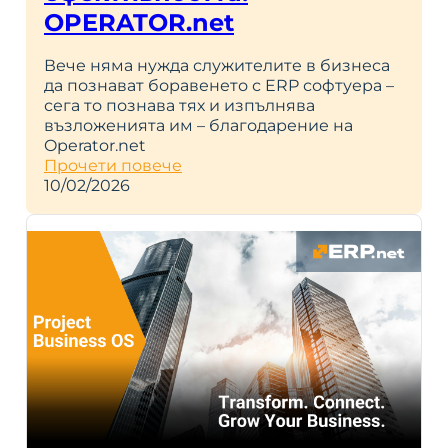
OPERATOR.net
Вече няма нужда служителите в бизнеса
да познават боравенето с ERP софтуера –
сега то познава тях и изпълнява
възложенията им – благодарение на
Operator.net
Прочети повече
10/02/2026