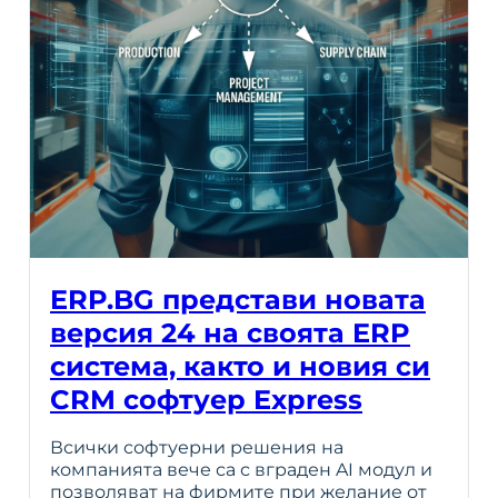
ERP.BG представи новата
версия 24 на своята ERP
система, както и новия си
CRM софтуер Express
Всички софтуерни решения на
компанията вече са с вграден AI модул и
позволяват на фирмите при желание от