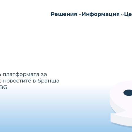
Решения
Информация
Це
а платформата за
с новостите в бранша
.BG