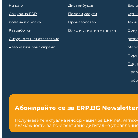
Начало
Дистрибуция
Expr
Социална ERP
Полеви услуги
Функ
Родена в облака
Производство
Техн
Разработки
Вино и спиртни напитки
Доку
Сигурност и съответствие
разр
Автоматизиран ъпгрейд
Марк
Порт
Подд
Проб
Проб
Абонирайте се за ERP.BG Newslette
Получавайте актуална информация за ERP.net, AI тех
възможности за по-ефективно дигитално управление