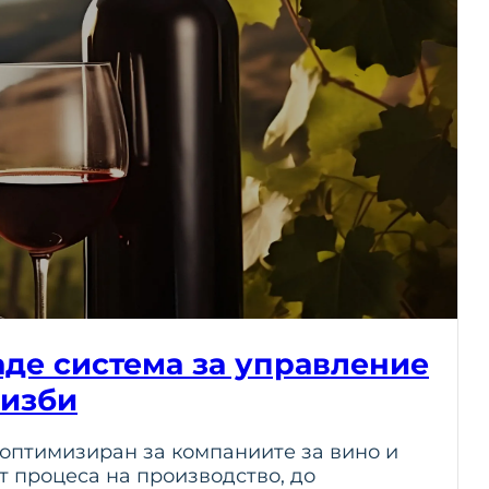
аде система за управление
 изби
 оптимизиран за компаниите за вино и
т процеса на производство, до