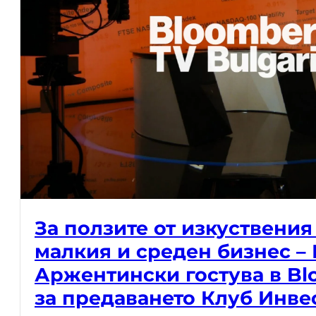
За ползите от изкуствения
малкия и среден бизнес –
Аржентински гостува в Bl
за предаването Клуб Инве