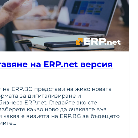
авяне на ERP.net версия
т на ERP.BG представи на живо новата
ормата за дигитализиране и
изнеса ERP.net. Гледайте ако сте
азберете какво ново да очаквате във
 каква е визията на ERP.BG за бъдещето
мите…