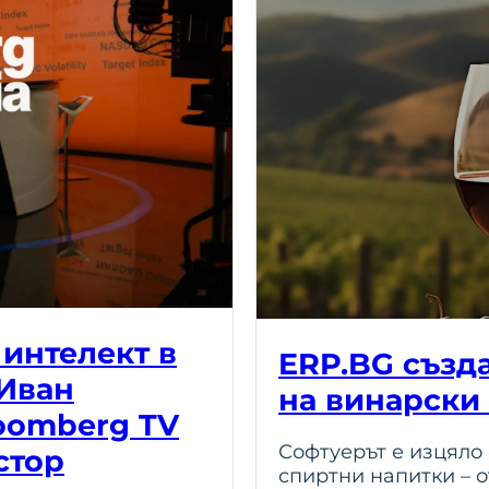
 интелект в
ERP.BG създ
 Иван
на винарски
oomberg TV
Софтуерът е изцяло
стор
спиртни напитки – о