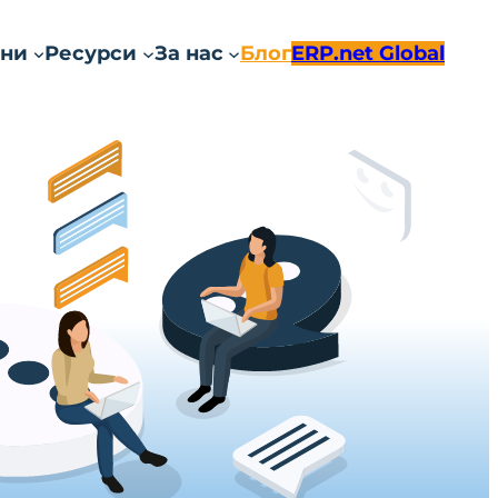
ни
Ресурси
За нас
Блог
ERP.net Global