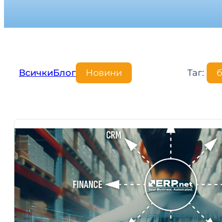
Всички
Блог
Новини
Таг:
б