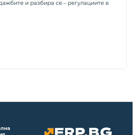
дажбите и разбира се – регулациите в
елна
ия