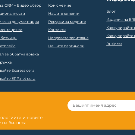
ess CRM – Видео обзор
Кои сме ние
Блог
ционалности
Нашите клиенти
Издания на ER
ическа документация
Ресурси за медиите
Калкулирайте ц
ментация за
Контакти
Калкулирайте ц
аботчици
Направете запитване
Business
етплейс
Нашите партньори
ал за обратна връзка
ръжка
вайте Express сега
вайте ERP.net сега
r
нологиите и новите
 на бизнеса.