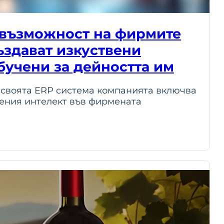
 възможност на фирмите
ъздават изкуствени
бучени за дейността им
а своята ERP система компанията включва
ения интелект във фирмената