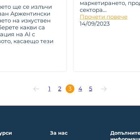
маркетирането, про
оето ще се излъчи
сектора…
 Иван Аржентински
Прочети повече
нето на изкуствен
14/09/2023
берете какви са
ация на AI с
ото, касаещо тези
1
2
3
4
5
урси
За нас
Допълнит
информац