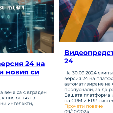
Видеопредст
24
версия 24 на
 и новия си
На 30.09.2024 екипъ
версия 24 на платф
автоматизиране на б
пропуснали, за да р
 вече са с вграден
Вашата платформа и
лание от тяхна
на CRM и ERP систе
ени интелекти,
Прочети повече
09/10/2024