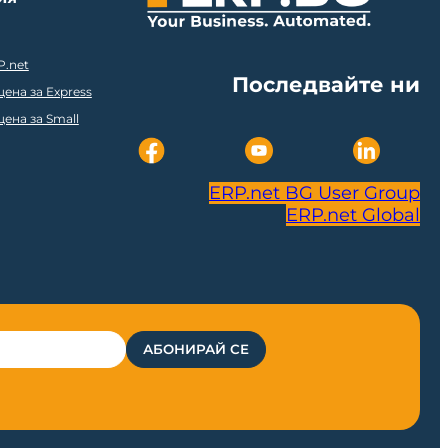
P.net
Последвайте ни
ена за Express
ена за Small
ERP.net BG User Group
ERP.net Global