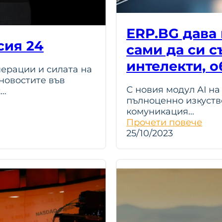
ERP.BG дава
сия 24
сами да си с
интелекти, о
ерации и силата на
 новостите във
С новия модул AI н
t…
пълноценно изкуств
комуникация…
Прочети повече
25/10/2023