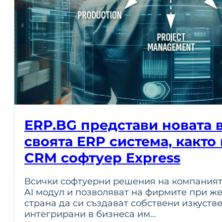
ERP.BG представи новата 
своята ERP система, както
CRM софтуер Express
Всички софтуерни решения на компанията
AI модул и позволяват на фирмите при же
страна да си създават собствени изкуств
интегрирани в бизнеса им…