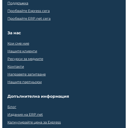
Поддръжка
Пробвайте Express сега
Пробвайте ERP.net сега
За нас
Кои сме ние
Нашите клиенти
Ресурси за медиите
Контакти
Направете запитване
Нашите партньори
Допълнителна информация
Блог
Издания на ERP.net
Калкулирайте цена за Express