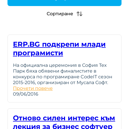
h
Сортиране
ERP.BG подкрепи млади
програмисти
На официална церемония в София Тех
Парк бяха обявени финалистите в
конкурса по програмиране CodeIT сезон
2015-2016, oрганизиран от Мусала Софт.
Прочети повече
09/06/2016
Отново силен интерес към
лекция за бизнес софтуер