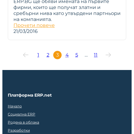
ERP.BG ще обяви имената на първите
фирми, които ще получат златни и
сребърни нива като утвърдени партньори
на компанията.
Прочети повече
21/03/2016
1
2
3
4
5
…
11
Платформа ERP.net
Начало
Социална ERP
Родена в облака
Разработки