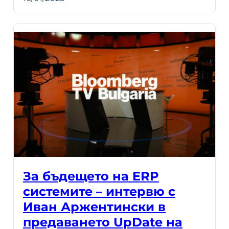
За бъдещето на ERP
системите – интервю с
Иван Аржентински в
предаването UpDate на