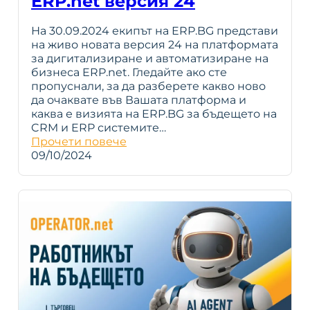
ERP.net версия 24
На 30.09.2024 екипът на ERP.BG представи
на живо новата версия 24 на платформата
за дигитализиране и автоматизиране на
бизнеса ERP.net. Гледайте ако сте
пропуснали, за да разберете какво ново
да очаквате във Вашата платформа и
каква е визията на ERP.BG за бъдещето на
CRM и ERP системите…
Прочети повече
09/10/2024