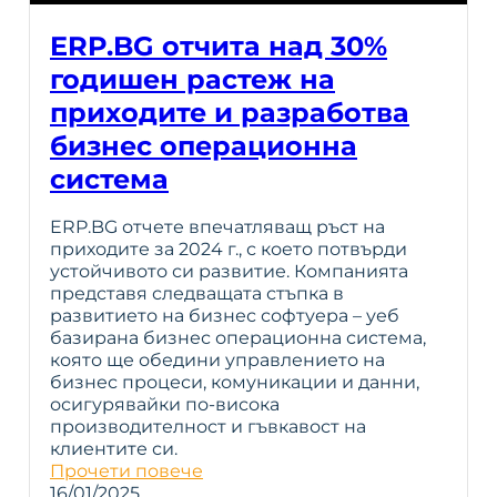
ERP.BG отчита над 30%
годишен растеж на
приходите и разработва
бизнес операционна
система
ERP.BG отчете впечатляващ ръст на
приходите за 2024 г., с което потвърди
устойчивото си развитие. Компанията
представя следващата стъпка в
развитието на бизнес софтуера – уеб
базирана бизнес операционна система,
която ще обедини управлението на
бизнес процеси, комуникации и данни,
осигурявайки по-висока
производителност и гъвкавост на
клиентите си.
Прочети повече
16/01/2025