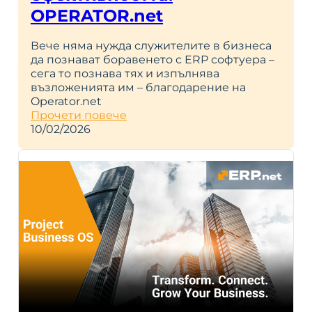
OPERATOR.net
Вече няма нужда служителите в бизнеса
да познават боравенето с ERP софтуера –
сега то познава тях и изпълнява
възложенията им – благодарение на
Operator.net
Прочети повече
10/02/2026