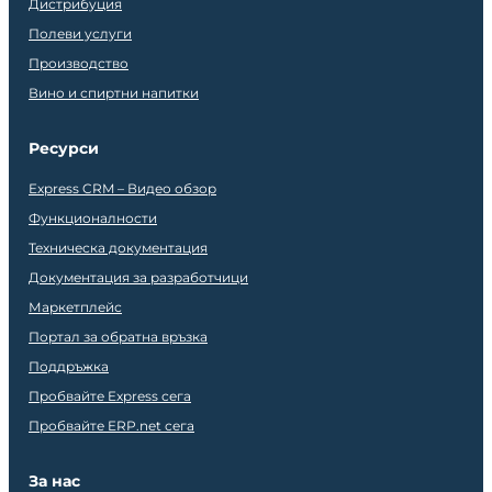
Дистрибуция
Полеви услуги
Производство
Вино и спиртни напитки
Ресурси
Express CRM – Видео обзор
Функционалности
Техническа документация
Документация за разработчици
Маркетплейс
Портал за обратна връзка
Поддръжка
Пробвайте Express сега
Пробвайте ERP.net сега
За нас