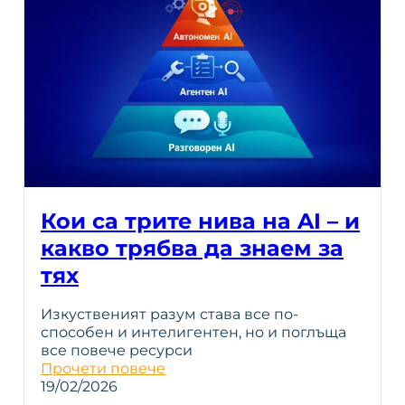
Кои са трите нива на AI – и
какво трябва да знаем за
тях
Изкуственият разум става все по-
способен и интелигентен, но и поглъща
все повече ресурси
Прочети повече
19/02/2026