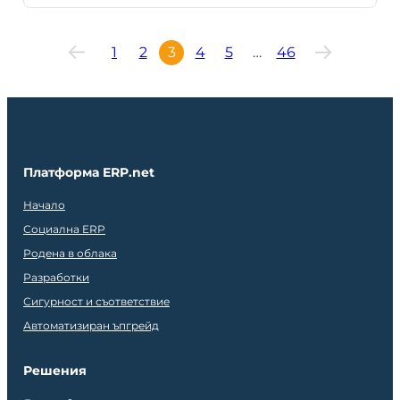
1
2
3
4
5
…
46
Платформа ERP.net
Начало
Социална ERP
Родена в облака
Разработки
Сигурност и съответствие
Автоматизиран ъпгрейд
Решения