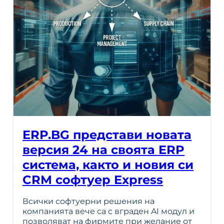
ERP.BG представи новата
версия 24 на своята ERP
система, както и новия си
CRM софтуер Express
Всички софтуерни решения на
компанията вече са с вграден AI модул и
позволяват на фирмите при желание от