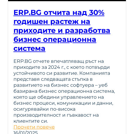
ERP.BG отчита над 30%
годишен растеж на
приходите и разработва
бизнес операционна
система
ERP.BG отчете впечатляващ ръст на
приходите за 2024 г., с което потвърди
устойчивото си развитие. Компанията
представя следващата стъпка в
развитието на бизнес софтуера – уеб
базирана бизнес операционна система,
която ще обедини управлението на
бизнес процеси, комуникации и данни,
осигурявайки по-висока
производителност и гъвкавост на
клиентите си.
Прочети повече
16/01/2025