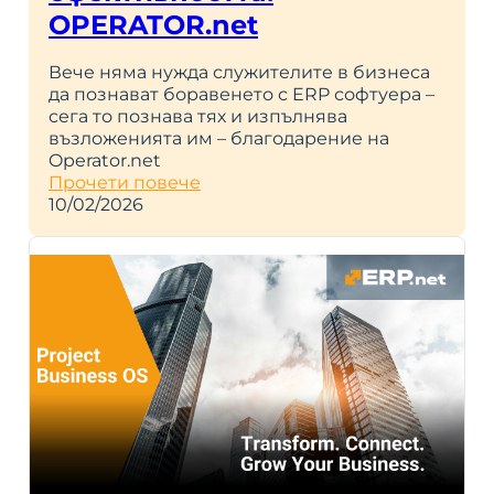
OPERATOR.net
Вече няма нужда служителите в бизнеса
да познават боравенето с ERP софтуера –
сега то познава тях и изпълнява
възложенията им – благодарение на
Operator.net
Прочети повече
10/02/2026