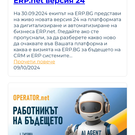
ERP.net версия 24
На 30.09.2024 екипът на ERP.BG представи
на живо новата версия 24 на платформата
за дигитализиране и автоматизиране на
бизнеса ERP.net. Гледайте ако сте
пропуснали, за да разберете какво ново
да очаквате във Вашата платформа и
каква е визията на ERP.BG за бъдещето на
CRM и ERP системите…
Прочети повече
09/10/2024