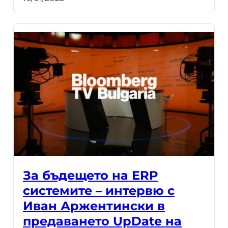
За бъдещето на ERP
системите – интервю с
Иван Аржентински в
предаването UpDate на