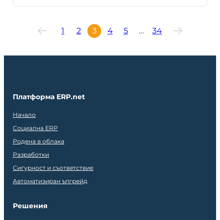
1
2
3
4
5
…
34
Платформа ERP.net
Начало
Социална ERP
Родена в облака
Разработки
Сигурност и съответствие
Автоматизиран ъпгрейд
Решения