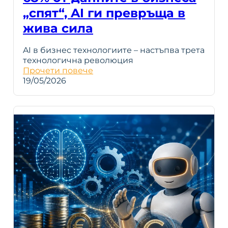
„спят“, AI ги превръща в
жива сила
AI в бизнес технологиите – настъпва трета
технологична революция
Прочети повече
19/05/2026