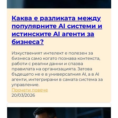
Каква е разликата между
популярните AI системи и
истинските AI агенти за
бизнеса?
Изкуственият интелект е полезен за
бизнеса само когато познава контекста,
работи с реални данни и спазва
правилата на организацията. Затова
бъдещето не е в универсалния AI, а в AI
агенти, интегрирани в самата система за
управление.
Прочети повече
20/03/2026