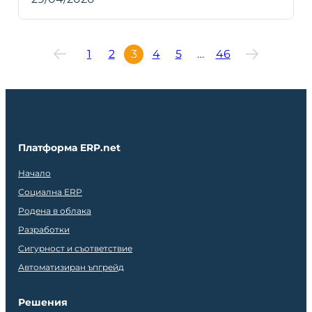
1
2
3
4
5
…
46
Платформа ERP.net
Начало
Социална ERP
Родена в облака
Разработки
Сигурност и съответствие
Автоматизиран ъпгрейд
Решения