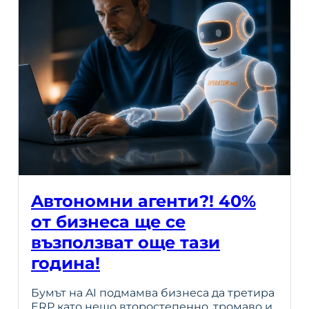
Aвтономни агенти?! 40%
от бизнеса ще се
възползват още тази
година!
Бумът на AI подмамва бизнеса да третира
ERP като нещо второстепенно, тромаво и