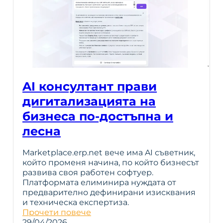
AI консултант прави
дигитализацията на
бизнеса по-достъпна и
лесна
Marketplace.erp.net вече има AI съветник,
който променя начина, по който бизнесът
развива своя работен софтуер.
Платформата елиминира нуждата от
предварително дефинирани изисквания
и техническа експертиза.
Прочети повече
29/04/2026