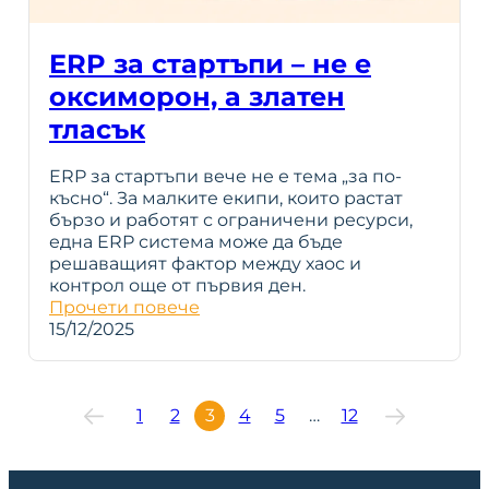
ERP за стартъпи – не е
оксиморон, а златен
тласък
ERP за стартъпи вече не е тема „за по-
късно“. За малките екипи, които растат
бързо и работят с ограничени ресурси,
една ERP система може да бъде
решаващият фактор между хаос и
контрол още от първия ден.
Прочети повече
15/12/2025
1
2
3
4
5
…
12