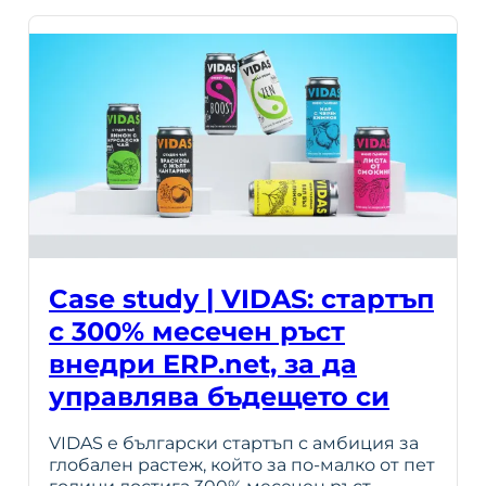
Case study | VIDAS: стартъп
с 300% месечен ръст
внедри ERP.net, за да
управлява бъдещето си
VIDAS е български стартъп с амбиция за
глобален растеж, който за по-малко от пет