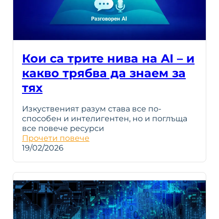
Кои са трите нива на AI – и
какво трябва да знаем за
тях
Изкуственият разум става все по-
способен и интелигентен, но и поглъща
все повече ресурси
Прочети повече
19/02/2026