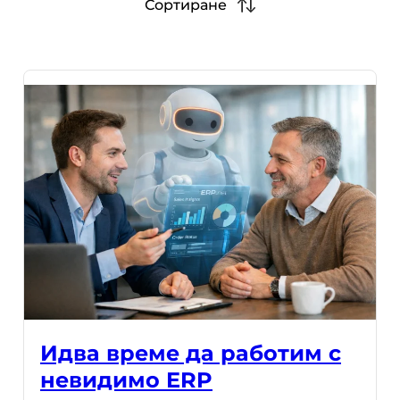
Сортиране
Идва време да работим с
невидимо ERP