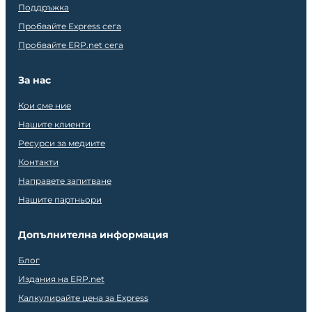
Поддръжка
Пробвайте Express сега
Пробвайте ERP.net сега
За нас
Кои сме ние
Нашите клиенти
Ресурси за медиите
Контакти
Направете запитване
Нашите партньори
Допълнителна информация
Блог
Издания на ERP.net
Калкулирайте цена за Express