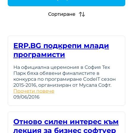
h
Сортиране
ERP.BG подкрепи млади
програмисти
На официална церемония в София Тех
Парк бяха обявени финалистите в
конкурса по програмиране CodeIT сезон
2015-2016, oрганизиран от Мусала Софт.
Прочети повече
09/06/2016
Отново силен интерес към
лекция за бизнес софтуер