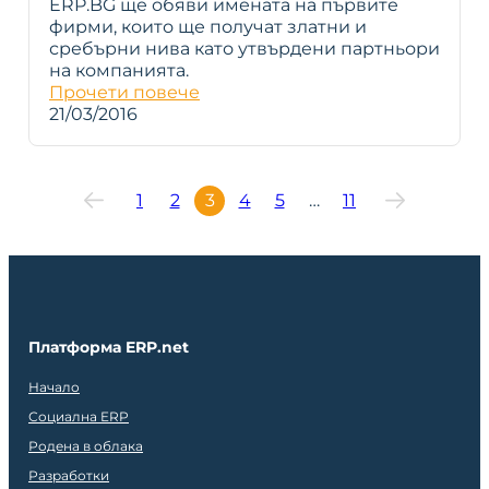
ERP.BG ще обяви имената на първите
фирми, които ще получат златни и
сребърни нива като утвърдени партньори
на компанията.
Прочети повече
21/03/2016
1
2
3
4
5
…
11
Платформа ERP.net
Начало
Социална ERP
Родена в облака
Разработки