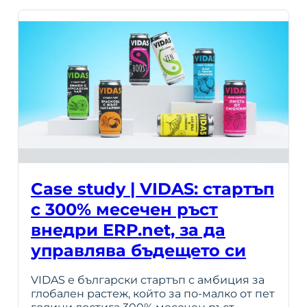
Case study | VIDAS: стартъп
с 300% месечен ръст
внедри ERP.net, за да
управлява бъдещето си
VIDAS е български стартъп с амбиция за
глобален растеж, който за по-малко от пет