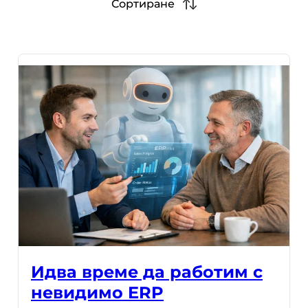
Сортиране
Идва време да работим с
невидимо ERP