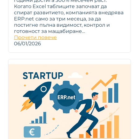
години достига 300% месечен ръст.
Когато Excel таблиците започват да
спират развитието, компанията внедрява
ERP.net само за три месеца, за да
постигне пълна видимост, контрол и
готовност за мащабиране…
Прочети повече
06/01/2026