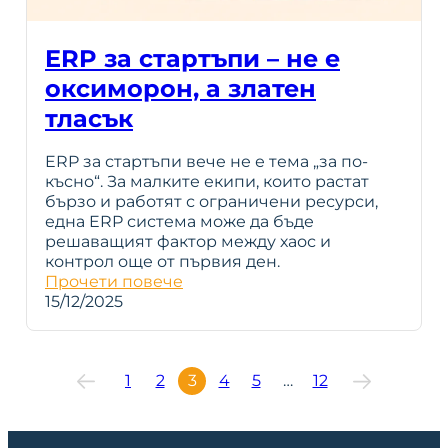
ERP за стартъпи – не е
оксиморон, а златен
тласък
ERP за стартъпи вече не е тема „за по-
късно“. За малките екипи, които растат
бързо и работят с ограничени ресурси,
една ERP система може да бъде
решаващият фактор между хаос и
контрол още от първия ден.
Прочети повече
15/12/2025
1
2
3
4
5
…
12