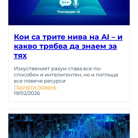
Кои са трите нива на AI – и
какво трябва да знаем за
тях
Изкуственият разум става все по-
способен и интелигентен, но и поглъща
все повече ресурси
Прочети повече
19/02/2026