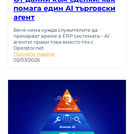
помага един AI търговски
агент
Вече няма нужда служителите да
прекарват време в ERP системата – AI
агентът прави това вместо тях с
Operator.net
Прочети повече
02/03/2026