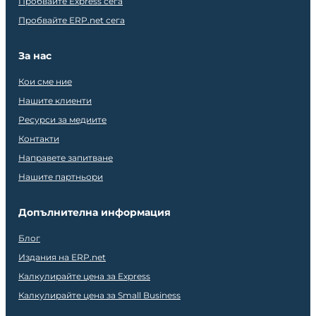
Пробвайте Express сега
Пробвайте ERP.net сега
За нас
Кои сме ние
Нашите клиенти
Ресурси за медиите
Контакти
Направете запитване
Нашите партньори
Допълнителна информация
Блог
Издания на ERP.net
Калкулирайте цена за Express
Калкулирайте цена за Small Business