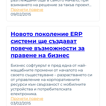
разглеждани още в самото начало, при
взимането на решение за такъв проект…
Прочети повече
09/02/2015
Новото поколение ERP
системи ще създават
повече възможности за
правене на бизнес
Бизнес софтуерът е пред една от най-
мащабните промени от началото на
своето съществуване – разрастването си
от управление на корпоративните
ресурси към свързаност с мобилните
устройства и потребителската
електроника.
Прочети повече
03/02/2015