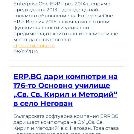
EnterpriseOne ERP през 2014 г. спрямо
предходната 2013 г. доведе до най-
голямото обновление на EnterpriseOne
ERP. Версия 2015 включва много нови
функционалности и уникални
предимства, от които нашите клиенти ще
могат да се възползват.
Прочети повече
08/12/2014
ERP.BG дари компютри на
176-то Основно училище
„Св. Св. Кирил и Методий“
в село Негован
Българската софтуерна компания ERP.BG
дари шест компютъра на ОУ „Св. Св.
Кирил и Методий“ в с. Негован. Това става