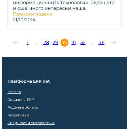
информационните технологии, бъдещето
и още много интересни неща.
Прочети повече
21/10/2014
1
…
28
29
30
31
32
…
46
Платформа ERP.net
Начало
Социална ERP
Родена в облака
Разработки
Сигурност и съответствие