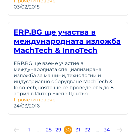
Прочети повече
03/02/2015
ERP.BG ще участва в
международната изложба
MachTech & InnoTech
ERP.BG ще вземе участие в
международната специализирана
изложба за машини, технологии и
индустриално оборудване MachTech &
InnoTech, която ще се проведе от 5 до 8
април в Интер Експо Център.
Прочети повече
24/03/2016
1
…
28
29
30
31
32
…
34