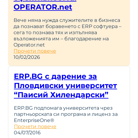
OPERATOR.net
Вече няма нужда служителите в бизнеса
да познават боравенето с ERP софтуера –
сега то познава тях и изпълнява
възложенията им – благодарение на
Operator.net
Прочети повече
10/02/2026
ERP.BG с дарение за
Пловдивски университет
“Паисий Хилендарски”
ERP.BG подпомага университета чрез
партньорската си програма и лиценз за
EnterpriseOne®
Прочети повече
04/07/2016