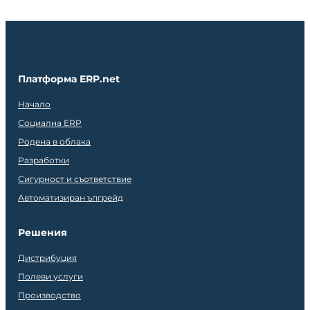
Платформа ERP.net
Начало
Социална ERP
Родена в облака
Разработки
Сигурност и съответствие
Автоматизиран ъпгрейд
Решения
Дистрибуция
Полеви услуги
Производство