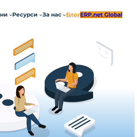
ни
Ресурси
За нас
Блог
ERP.net Global