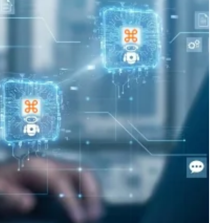
иката между популярните
истинските AI агенти за
т е полезен за бизнеса само когато
аботи с реални данни и спазва правилата
това бъдещето не е в универсалния AI, а в
ни в самата система за управление.