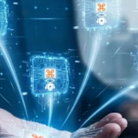
Каква е разл
AI системи и 
бизнеса?
Изкуственият интелек
познава контекста, р
на организацията. За
AI агенти, интегрира
Прочети повече
20/03/2026