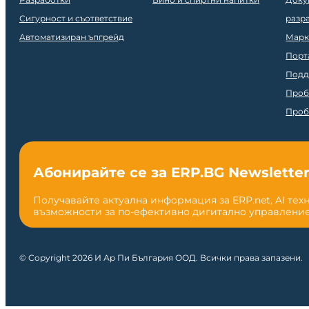
Сигурност и съответствие
разр
Автоматизиран ъпгрейд
Марк
Порт
Подд
Проб
Проб
Абонирайте се за ERP.BG Newslette
Получавайте актуална информация за ERP.net, AI тех
възможности за по-ефективно дигитално управление
© Copyright 2026 И Ар Пи България ООД. Всички права запазени.