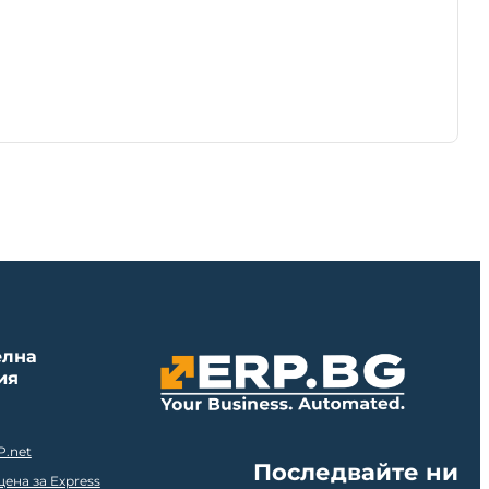
елна
ия
P.net
Последвайте ни
ена за Express