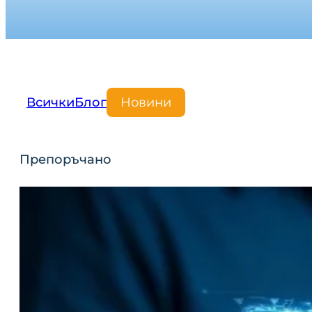
Всички
Блог
Новини
Препоръчано