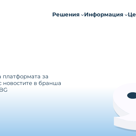
Решения
Информация
Це
а платформата за
с новостите в бранша
.BG