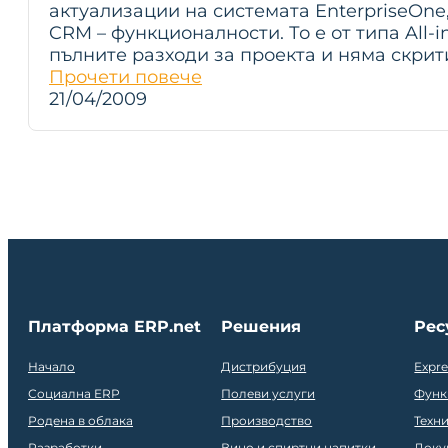
актуализации на системата EnterpriseOne
CRM – функционалности. То е от типа All-in
пълните разходи за проекта и няма скри
Прочети повече
21/04/2009
Платформа ERP.net
Решения
Рес
Начало
Дистрибуция
Expr
Социална ERP
Полеви услуги
Функ
Родена в облака
Производство
Техн
Разработки
Вино и спиртни напитки
Доку