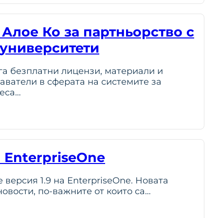
Алое Ко за партньорство с
 университети
а безплатни лицензи, материали и
аватели в сферата на системите за
неса…
а EnterpriseOne
 версия 1.9 на EnterpriseOne. Новата
овости, по-важните от които са…