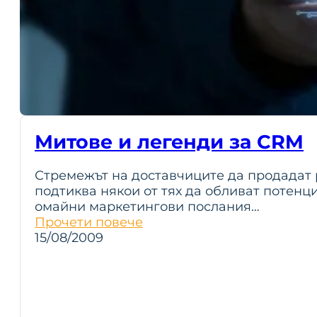
Митове и легенди за CRM
Стремежът на доставчиците да продадат
подтиква някои от тях да обливат потенц
омайни маркетингови послания…
Прочети повече
15/08/2009