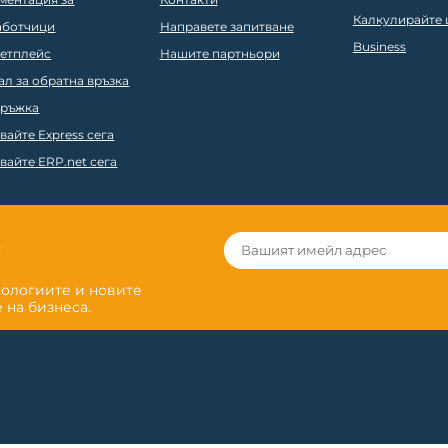
Калкулирайте ц
аботчици
Направете запитване
Business
етплейс
Нашите партньори
ал за обратна връзка
ръжка
вайте Express сега
вайте ERP.net сега
r
нологиите и новите
 на бизнеса.