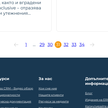
, както и вградени
clusive – отразява
ти утежнения…
1
…
29
30
31
32
33
34
урси
За нас
Допълнит
информац
ess CRM – Видео обзор
Кои сме ние
Блог
ционалности
Нашите клиенти
Издания на ER
ическа документация
Ресурси за медиите
Калкулирайте ц
ментация за
Контакти