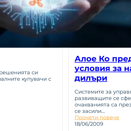
Алое Ко пре
условия за 
 решенията си
дилъри
иалните купувачи с
Системите за управ
развиващите се сфе
очакванията са пре
се засили…
Прочети повече
18/06/2009